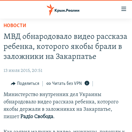
Доступность
ссылки
Вернуться
НОВОСТИ
к
НОВОСТИ
МВД обнародовало видео рассказа
основному
СПЕЦПРОЕКТЫ
содержанию
ребенка, которого якобы брали в
ВОДА
Вернутся
ГРУЗ 200
заложники на Закарпатье
к
ИСТОРИЯ
КАРТА ВОЕННЫХ ОБЪЕКТОВ КРЫМА
главной
13 июля 2015, 20:51
ЕЩЕ
11 ЛЕТ ОККУПАЦИИ КРЫМА. 11 ИСТОРИЙ СОПРОТИВЛЕНИЯ
навигации
Вернутся
Поделиться
Читать без VPN
РАДІО СВОБОДА
ИНТЕРАКТИВ
к
Министерство внутренних дел Украины
КАК ОБОЙТИ БЛОКИРОВКУ
ИНФОГРАФИКА
поиску
обнародовало видео рассказа ребенка, которого
ТЕЛЕПРОЕКТ КРЫМ.РЕАЛИИ
якобы держали в заложниках на Закарпатье,
Українською
пишет
Радіо Свобода
.
СОВЕТЫ ПРАВОЗАЩИТНИКОВ
Qırımtatar
ПРОПАВШИЕ БЕЗ ВЕСТИ