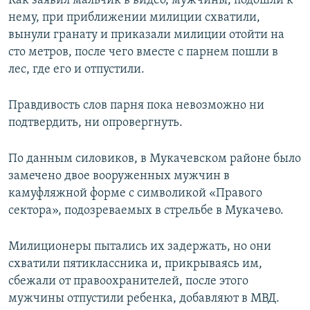
Как заявил мальчик в видео, мужчины, подошли к
ПРИСОЕДИНЯЙТЕСЬ!
ПОБЕДИТЕЛЕЙ НЕ СУДЯТ?
нему, при приближении милиции схватили,
вынули гранату и приказали милиции отойти на
КРЫМ.НЕПОКОРЕННЫЙ
сто метров, после чего вместе с парнем пошли в
ELIFBE
лес, где его и отпустили.
УКРАИНСКАЯ ПРОБЛЕМА КРЫМА
Правдивость слов парня пока невозможно ни
Все сайты RFE/RL
подтвердить, ни опровергнуть.
По данным силовиков, в Мукачевском районе было
замечено двое вооруженных мужчин в
камуфляжной форме с символикой «Правого
сектора», подозреваемых в стрельбе в Мукачево.
Милиционеры пытались их задержать, но они
схватили пятиклассника и, прикрываясь им,
сбежали от правоохранителей, после этого
мужчины отпустили ребенка, добавляют в МВД.