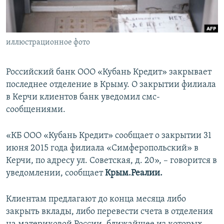
ПРИСОЕДИНЯЙТЕСЬ!
ПОБЕДИТЕЛЕЙ НЕ СУДЯТ?
КРЫМ.НЕПОКОРЕННЫЙ
иллюстрационное фото
ELIFBE
УКРАИНСКАЯ ПРОБЛЕМА КРЫМА
Российский банк ООО «Кубань Кредит» закрывает
Все сайты RFE/RL
последнее отделение в Крыму. О закрытии филиала
в Керчи клиентов банк уведомил смс-
сообщениями.
«КБ ООО «Кубань Кредит» сообщает о закрытии 31
июня 2015 года филиала «Симферопольский» в
Керчи, по адресу ул. Советская, д. 20», – говорится в
уведомлении, сообщает
Крым.Реалии.
Клиентам предлагают до конца месяца либо
закрыть вклады, либо перевести счета в отделения