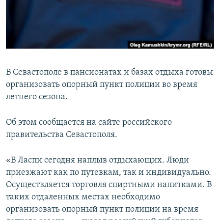
ПРИСОЕДИНЯЙТЕСЬ!
ПОБЕДИТЕЛЕЙ НЕ СУДЯТ?
КРЫМ.НЕПОКОРЕННЫЙ
ELIFBE
УКРАИНСКАЯ ПРОБЛЕМА КРЫМА
В Севастополе в пансионатах и базах отдыха готовы
Все сайты RFE/RL
организовать опорный пункт полиции во время
летнего сезона.
Об этом сообщается на сайте российского
правительства Севастополя.
«В Ласпи сегодня наплыв отдыхающих. Люди
приезжают как по путевкам, так и индивидуально.
Осуществляется торговля спиртными напитками. В
таких отдаленных местах необходимо
организовать опорный пункт полиции на время