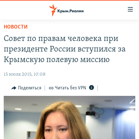
Доступность
ссылки
Вернуться
НОВОСТИ
к
НОВОСТИ
Совет по правам человека при
основному
СПЕЦПРОЕКТЫ
содержанию
президенте России вступился за
ВОДА
Вернутся
ГРУЗ 200
Крымскую полевую миссию
к
ИСТОРИЯ
КАРТА ВОЕННЫХ ОБЪЕКТОВ КРЫМА
главной
15 июля 2015, 10:08
ЕЩЕ
11 ЛЕТ ОККУПАЦИИ КРЫМА. 11 ИСТОРИЙ СОПРОТИВЛЕНИЯ
навигации
Вернутся
Поделиться
Читать без VPN
РАДІО СВОБОДА
ИНТЕРАКТИВ
к
КАК ОБОЙТИ БЛОКИРОВКУ
ИНФОГРАФИКА
поиску
ТЕЛЕПРОЕКТ КРЫМ.РЕАЛИИ
Українською
СОВЕТЫ ПРАВОЗАЩИТНИКОВ
Qırımtatar
ПРОПАВШИЕ БЕЗ ВЕСТИ