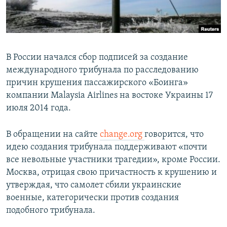
ПРИСОЕДИНЯЙТЕСЬ!
ПОБЕДИТЕЛЕЙ НЕ СУДЯТ?
КРЫМ.НЕПОКОРЕННЫЙ
ELIFBE
В России начался сбор подписей за создание
УКРАИНСКАЯ ПРОБЛЕМА КРЫМА
международного трибунала по расследованию
Все сайты RFE/RL
причин крушения пассажирского «Боинга»
компании Malaysia Airlines на востоке Украины 17
июля 2014 года.
В обращении на сайте
change.org
говорится, что
идею создания трибунала поддерживают «почти
все невольные участники трагедии», кроме России.
Москва, отрицая свою причастность к крушению и
утверждая, что самолет сбили украинские
военные, категорически против создания
подобного трибунала.