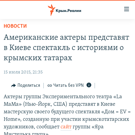
Доступность
ссылки
Вернуться
НОВОСТИ
к
НОВОСТИ
Американские актеры представят
основному
СПЕЦПРОЕКТЫ
содержанию
в Киеве спектакль с историями о
ВОДА
Вернутся
ГРУЗ 200
крымских татарах
к
ИСТОРИЯ
КАРТА ВОЕННЫХ ОБЪЕКТОВ КРЫМА
главной
15 июля 2015, 21:35
ЕЩЕ
11 ЛЕТ ОККУПАЦИИ КРЫМА. 11 ИСТОРИЙ СОПРОТИВЛЕНИЯ
навигации
Вернутся
Поделиться
Читать без VPN
РАДІО СВОБОДА
ИНТЕРАКТИВ
к
Актеры группы Экспериментального театра «La
КАК ОБОЙТИ БЛОКИРОВКУ
ИНФОГРАФИКА
поиску
MaMa» (Нью-Йорк, США) представят в Киеве
ТЕЛЕПРОЕКТ КРЫМ.РЕАЛИИ
мастерскую своего будущего спектакля «Дом = EV =
Українською
Home», созданную при участии крымскотатарских
СОВЕТЫ ПРАВОЗАЩИТНИКОВ
Qırımtatar
художников, сообщает
сайт
группы «Яра
ПРОПАВШИЕ БЕЗ ВЕСТИ
Мистецька група».