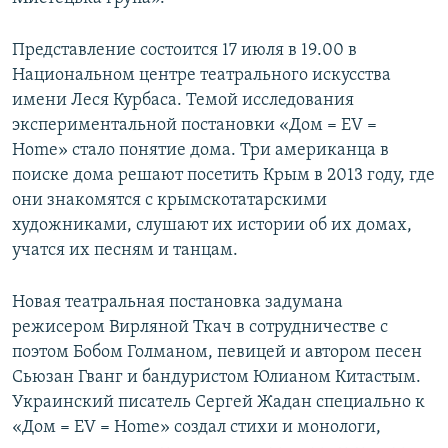
ПРИСОЕДИНЯЙТЕСЬ!
ПОБЕДИТЕЛЕЙ НЕ СУДЯТ?
Представление состоится 17 июля в 19.00 в
КРЫМ.НЕПОКОРЕННЫЙ
Национальном центре театрального искусства
ELIFBE
имени Леся Курбаса. Темой исследования
экспериментальной постановки «Дом = EV =
УКРАИНСКАЯ ПРОБЛЕМА КРЫМА
Home» стало понятие дома. Три американца в
Все сайты RFE/RL
поиске дома решают посетить Крым в 2013 году, где
они знакомятся с крымскотатарскими
художниками, слушают их истории об их домах,
учатся их песням и танцам.
Новая театральная постановка задумана
режисeром Вирляной Ткач в сотрудничестве с
поэтом Бобом Голманом, певицей и автором песен
Сьюзан Гванг и бандуристом Юлианом Китастым.
Украинский писатель Сергей Жадан специально к
«Дом = EV = Home» создал стихи и монологи,