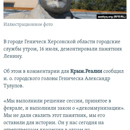
ПРИСОЕДИНЯЙТЕСЬ!
ПОБЕДИТЕЛЕЙ НЕ СУДЯТ?
КРЫМ.НЕПОКОРЕННЫЙ
Иллюстрационное фото
ELIFBE
УКРАИНСКАЯ ПРОБЛЕМА КРЫМА
В городе Геническ Херсонской области городские
Все сайты RFE/RL
службы утром, 16 июля, демонтировали памятник
Ленину.
Об этом в комментарии для
Крым.Реалии
сообщил
и. о. городского головы Геническа Александр
Тулупов.
«Мы выполнили решение сессии, принятое в
феврале, и выполнили закон о «декоммунизации».
Мы не дали свалить этот памятник, мы его
оставили для истории. Он у нас сегодня на