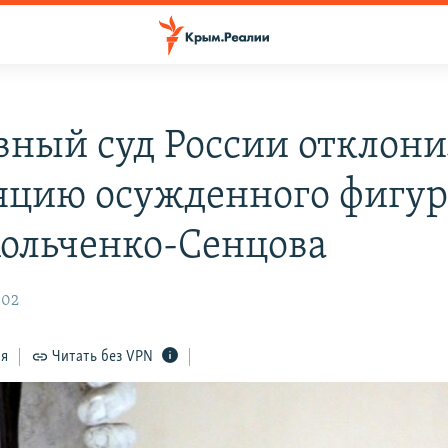
вный суд России отклон
яцию осужденного фигур
Кольченко-Сенцова
:02
ся
Читать без VPN