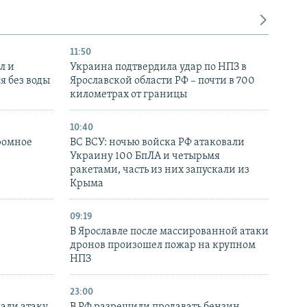
11:50
л и
Украина подтвердила удар по НПЗ в
я без воды
Ярославской области РФ – почти в 700
километрах от границы
10:40
ромное
ВС ВСУ: ночью войска РФ атаковали
Украину 100 БпЛА и четырьмя
ракетами, часть из них запускали из
Крыма
09:19
В Ярославле после массированной атаки
дронов произошел пожар на крупном
НПЗ
23:00