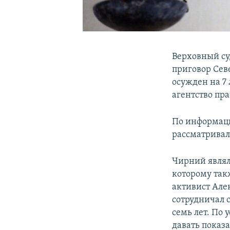
Верховный су
приговор Сев
осужден на 7 
агентство пр
По информаци
рассматривал
Чирний являл
которому так
активист Але
сотрудничал 
семь лет. По 
давать показ