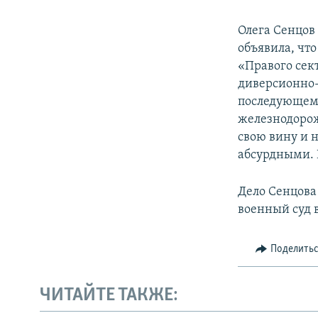
Олега Сенцов 
объявила, чт
«Правого сек
диверсионно-
последующем 
железнодорож
свою вину и н
абсурдными. 
Дело Сенцова
военный суд в
Поделить
ЧИТАЙТЕ ТАКЖЕ: