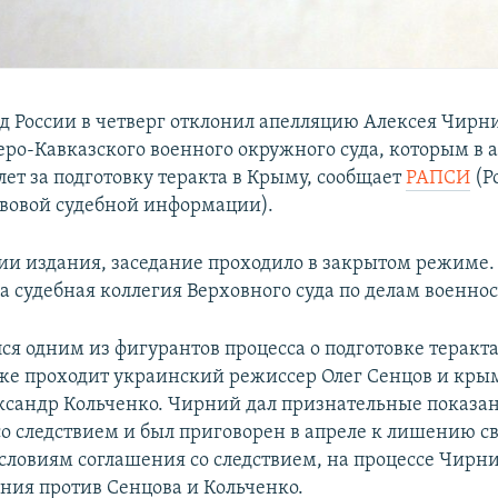
д России в четверг отклонил апелляцию Алексея Чирн
еро-Кавказского военного окружного суда, которым в 
лет за подготовку теракта в Крыму, сообщает
РАПСИ
(Р
авовой судебной информации).
и издания, заседание проходило в закрытом режиме
а судебная коллегия Верховного суда по делам военн
ся одним из фигурантов процесса о подготовке теракта
же проходит украинский режиссер Олег Сенцов и кр
ксандр Кольченко. Чирний дал признательные показан
со следствием и был приговорен в апреле к лишению с
условиям соглашения со следствием, на процессе Чирни
ания против Сенцова и Кольченко.