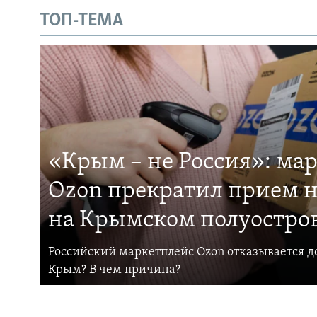
ТОП-ТЕМА
«Крым – не Россия»: ма
Ozon прекратил прием н
на Крымском полуостро
Российский маркетплейс Ozon отказывается до
Крым? В чем причина?