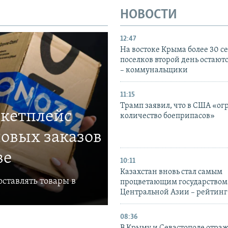
НОВОСТИ
12:47
На востоке Крыма более 30 се
поселков второй день остаютс
– коммунальщики
11:15
Трамп заявил, что в США «ог
ркетплейс
количество боеприпасов»
овых заказов
ве
10:11
Казахстан вновь стал самым
ставлять товары в
процветающим государством
Центральной Азии – рейтинг
08:36