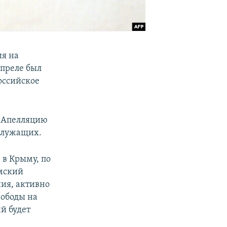
ия на
апреле был
оссийское
. Апелляцию
ослужащих.
 в Крыму, по
ымский
ия, активно
вободы на
й будет