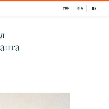
УКР
КТА
ил
анта