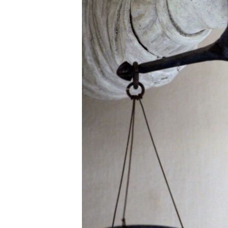
ПОБЕДИТЕЛЕЙ НЕ СУДЯТ?
КРЫМ.НЕПОКОРЕННЫЙ
ELIFBE
УКРАИНСКАЯ ПРОБЛЕМА КРЫМА