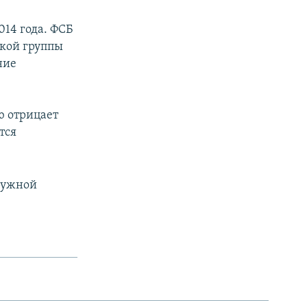
014 года. ФСБ
ской группы
ние
ю отрицает
тся
ружной