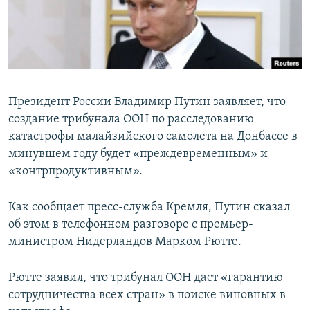
ПРИСОЕДИНЯЙТЕСЬ!
ПОБЕДИТЕЛЕЙ НЕ СУДЯТ?
КРЫМ.НЕПОКОРЕННЫЙ
ELIFBE
УКРАИНСКАЯ ПРОБЛЕМА КРЫМА
Президент России Владимир Путин заявляет, что
Все сайты RFE/RL
создание трибунала ООН по расследованию
катастрофы малайзийского самолета на Донбассе в
минувшем году будет «преждевременным» и
«контрпродуктивным».
Как сообщает пресс-служба Кремля, Путин сказал
об этом в телефонном разговоре с премьер-
министром Нидерландов Марком Рютте.
Рютте заявил, что трибунал ООН даст «гарантию
сотрудничества всех стран» в поиске виновных в