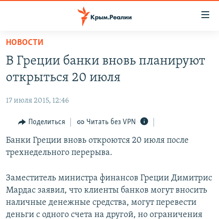
Доступность
ссылки
Вернуться
НОВОСТИ
к
НОВОСТИ
В Греции банки вновь планируют
основному
СПЕЦПРОЕКТЫ
содержанию
открыться 20 июля
ВОДА
Вернутся
ГРУЗ 200
к
17 июля 2015, 12:46
ИСТОРИЯ
КАРТА ВОЕННЫХ ОБЪЕКТОВ КРЫМА
главной
ЕЩЕ
Поделиться
Читать без VPN
11 ЛЕТ ОККУПАЦИИ КРЫМА. 11 ИСТОРИЙ СОПРОТИВЛЕНИЯ
навигации
Вернутся
РАДІО СВОБОДА
Банки Греции вновь откроются 20 июля после
ИНТЕРАКТИВ
к
трехнедельного перерыва.
КАК ОБОЙТИ БЛОКИРОВКУ
ИНФОГРАФИКА
поиску
ТЕЛЕПРОЕКТ КРЫМ.РЕАЛИИ
Заместитель министра финансов Греции Димитрис
Українською
Мардас заявил, что клиенты банков могут вносить
СОВЕТЫ ПРАВОЗАЩИТНИКОВ
Qırımtatar
наличные денежные средства, могут перевести
ПРОПАВШИЕ БЕЗ ВЕСТИ
деньги с одного счета на другой, но ограничения