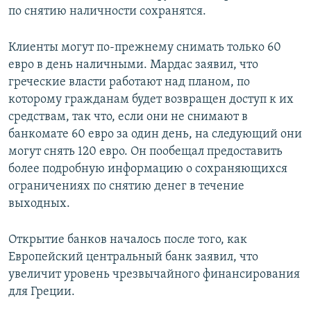
по снятию наличности сохранятся.
ПРИСОЕДИНЯЙТЕСЬ!
ПОБЕДИТЕЛЕЙ НЕ СУДЯТ?
КРЫМ.НЕПОКОРЕННЫЙ
Клиенты могут по-прежнему снимать только 60
ELIFBE
евро в день наличными. Мардас заявил, что
греческие власти работают над планом, по
УКРАИНСКАЯ ПРОБЛЕМА КРЫМА
которому гражданам будет возвращен доступ к их
Все сайты RFE/RL
средствам, так что, если они не снимают в
банкомате 60 евро за один день, на следующий они
могут снять 120 евро. Он пообещал предоставить
более подробную информацию о сохраняющихся
ограничениях по снятию денег в течение
выходных.
Открытие банков началось после того, как
Европейский центральный банк заявил, что
увеличит уровень чрезвычайного финансирования
для Греции.