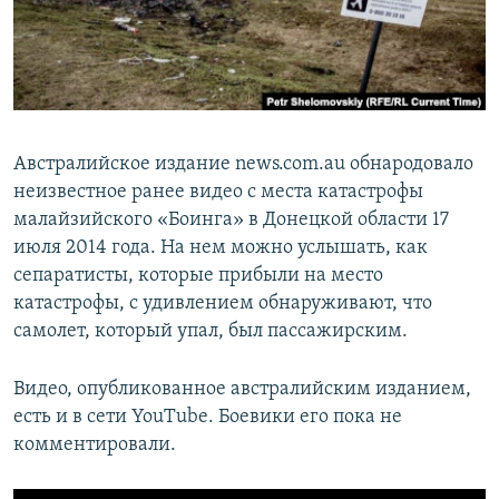
ПРИСОЕДИНЯЙТЕСЬ!
ПОБЕДИТЕЛЕЙ НЕ СУДЯТ?
КРЫМ.НЕПОКОРЕННЫЙ
ELIFBE
УКРАИНСКАЯ ПРОБЛЕМА КРЫМА
Австралийское издание news.com.au обнародовало
Все сайты RFE/RL
неизвестное ранее видео с места катастрофы
малайзийского «Боинга» в Донецкой области 17
июля 2014 года. На нем можно услышать, как
сепаратисты, которые прибыли на место
катастрофы, с удивлением обнаруживают, что
самолет, который упал, был пассажирским.
Видео, опубликованное австралийским изданием,
есть и в сети YouTube. Боевики его пока не
комментировали.