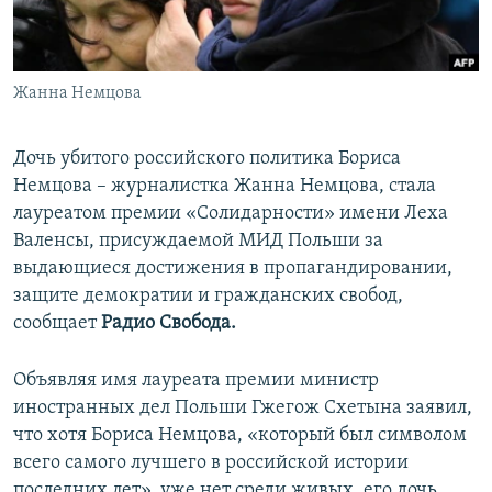
ПРИСОЕДИНЯЙТЕСЬ!
ПОБЕДИТЕЛЕЙ НЕ СУДЯТ?
КРЫМ.НЕПОКОРЕННЫЙ
Жанна Немцова
ELIFBE
УКРАИНСКАЯ ПРОБЛЕМА КРЫМА
Дочь убитого российского политика Бориса
Все сайты RFE/RL
Немцова – журналистка Жанна Немцова, стала
лауреатом премии «Солидарности» имени Леха
Валенсы, присуждаемой МИД Польши за
выдающиеся достижения в пропагандировании,
защите демократии и гражданских свобод,
сообщает
Радио Свобода.
Объявляя имя лауреата премии министр
иностранных дел Польши Гжегож Схетына заявил,
что хотя Бориса Немцова, «который был символом
всего самого лучшего в российской истории
последних лет», уже нет среди живых, его дочь