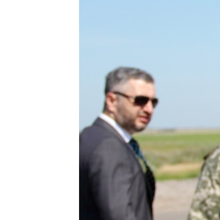
ПОБЕДИТЕЛЕЙ НЕ СУДЯТ?
КРЫМ.НЕПОКОРЕННЫЙ
ELIFBE
УКРАИНСКАЯ ПРОБЛЕМА КРЫМА