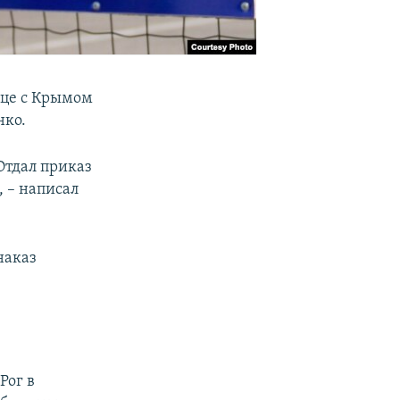
ице с Крымом
нко.
Отдал приказ
 – написал
наказ
Рог в