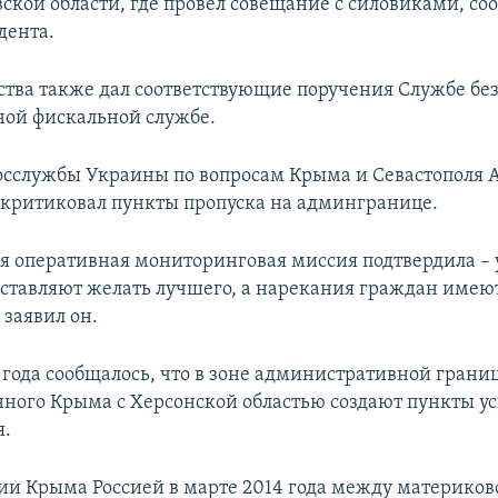
ской области, где провел совещание с силовиками, со
дента.
рства также дал соответствующие поручения Службе бе
ной фискальной службе.
Госслужбы Украины по вопросам Крыма и Севастополя 
ритиковал пункты пропуска на админгранице.
я оперативная мониторинговая миссия подтвердила – 
оставляют желать лучшего, а нарекания граждан имеют
 заявил он.
5 года сообщалось, что в зоне административной грани
ного Крыма с Херсонской областью создают пункты у
я.
ии Крыма Россией в марте 2014 года между материко