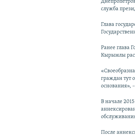
Днепропетров
служба прези
Глава госуда
Государствен
Ранее глава 
Кырымлы раск
«Своеобразна
граждан тут 
основания», –
В начале 201
аннексирован
обслуживани
После аннекс