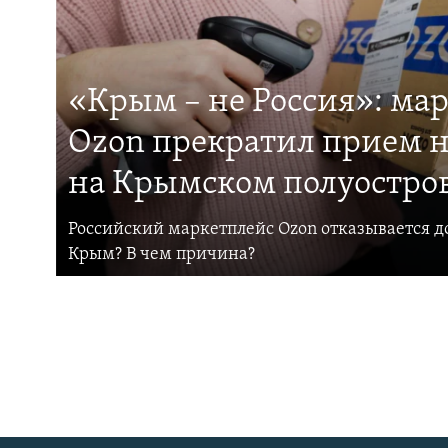
«Крым – не Россия»: ма
Ozon прекратил прием н
на Крымском полуостро
Российский маркетплейс Ozon отказывается до
Крым? В чем причина?