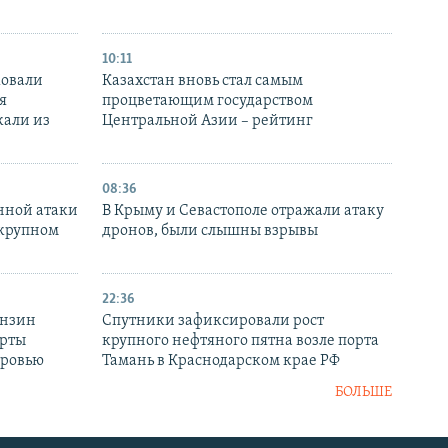
10:11
ковали
Казахстан вновь стал самым
я
процветающим государством
кали из
Центральной Азии – рейтинг
08:36
нной атаки
В Крыму и Севастополе отражали атаку
 крупном
дронов, были слышны взрывы
22:36
ензин
Спутники зафиксировали рост
ерты
крупного нефтяного пятна возле порта
оровью
Тамань в Краснодарском крае РФ
БОЛЬШЕ