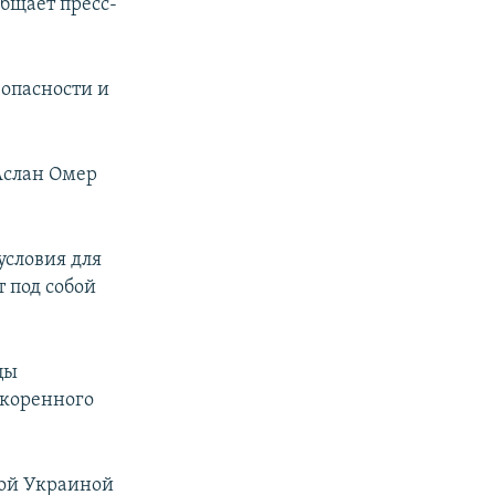
общает пресс-
зопасности и
Аслан Омер
условия для
 под собой
цы
скоренного
вой Украиной