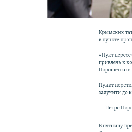
Крымских тат
в пункте про
«Пукт пересе
привлечь к к
Порошенко в 
Пункт перетин
залучити до 
— Петро Пор
В пятницу пре