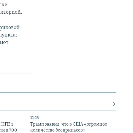
ски –
риторией.
ериковой
пункта:
вают
11:15
 НПЗ в
Трамп заявил, что в США «огромное
ти в 700
количество боеприпасов»