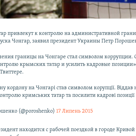
ар привлекут к контролю на административной гран
пуска Чонгар, заявил президент Украины Петр Пороше
чения границы на Чонгаре стал символом коррупции. 
онтролю крымских татар и усилить кадровые позиции»,
Твиттере.
у кордону на Чонгарі став символом корупції. Віддав 
контролю кримських татар та посилити кадрові позиції
ошенко (@poroshenko)
17 Липень 2015
зидент находится с рабочей поездкой в городе Кривой 