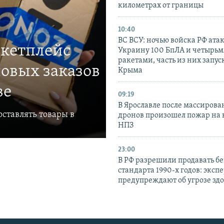
километрах от границы
10:40
ВС ВСУ: ночью войска РФ ата
ркетплейс
Украину 100 БпЛА и четырьм
ракетами, часть из них запус
овых заказов
Крыма
ве
09:19
В Ярославле после массирова
ставлять товары в
дронов произошел пожар на
НПЗ
23:00
В РФ разрешили продавать б
стандарта 1990-х годов: эксп
предупреждают об угрозе зд