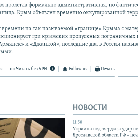
ом пролегла формально административная, но фактиче
аница. Крым объявлен временно оккупированной тер
 времени на так называемой «границе» Крыма с мат
кционирует три крымских пропускных пограничных 
Армянск» и «Джанкой», последние два в России назы
ными.
ся
Читать без VPN
Follow us
Печать
НОВОСТИ
11:50
Украина подтвердила удар по
Ярославской области РФ – поч