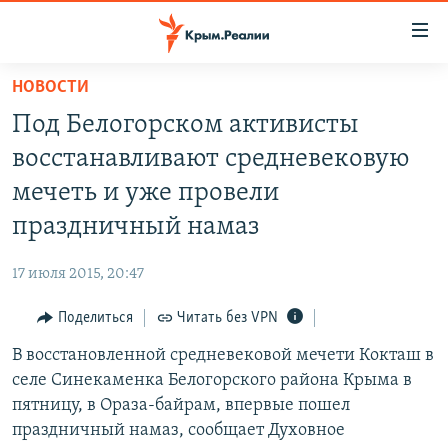
Доступность
ссылки
Вернуться
НОВОСТИ
к
НОВОСТИ
Под Белогорском активисты
основному
СПЕЦПРОЕКТЫ
содержанию
восстанавливают средневековую
ВОДА
Вернутся
ГРУЗ 200
мечеть и уже провели
к
ИСТОРИЯ
КАРТА ВОЕННЫХ ОБЪЕКТОВ КРЫМА
праздничный намаз
главной
ЕЩЕ
11 ЛЕТ ОККУПАЦИИ КРЫМА. 11 ИСТОРИЙ СОПРОТИВЛЕНИЯ
навигации
17 июля 2015, 20:47
Вернутся
РАДІО СВОБОДА
ИНТЕРАКТИВ
к
Поделиться
Читать без VPN
КАК ОБОЙТИ БЛОКИРОВКУ
ИНФОГРАФИКА
поиску
В восстановленной средневековой мечети Кокташ в
ТЕЛЕПРОЕКТ КРЫМ.РЕАЛИИ
Українською
селе Синекаменка Белогорского района Крыма в
СОВЕТЫ ПРАВОЗАЩИТНИКОВ
пятницу, в Ораза-байрам, впервые пошел
Qırımtatar
праздничный намаз, сообщает Духовное
ПРОПАВШИЕ БЕЗ ВЕСТИ