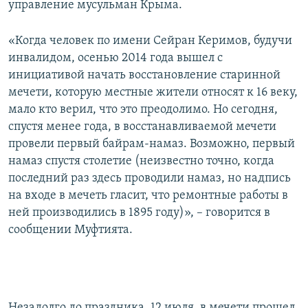
управление мусульман Крыма.
ПРИСОЕДИНЯЙТЕСЬ!
ПОБЕДИТЕЛЕЙ НЕ СУДЯТ?
КРЫМ.НЕПОКОРЕННЫЙ
«Когда человек по имени Сейран Керимов, будучи
инвалидом, осенью 2014 года вышел с
ELIFBE
инициативой начать восстановление старинной
УКРАИНСКАЯ ПРОБЛЕМА КРЫМА
мечети, которую местные жители относят к 16 веку,
Все сайты RFE/RL
мало кто верил, что это преодолимо. Но сегодня,
спустя менее года, в восстанавливаемой мечети
провели первый байрам-намаз. Возможно, первый
намаз спустя столетие (неизвестно точно, когда
последний раз здесь проводили намаз, но надпись
на входе в мечеть гласит, что ремонтные работы в
ней производились в 1895 году)», – говорится в
сообщении Муфтията.
Незадолго до праздника, 12 июля, в мечети прошел