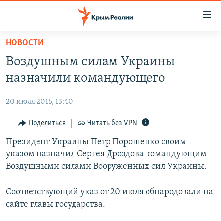
Доступность
ссылки
Вернуться
НОВОСТИ
к
НОВОСТИ
Воздушным силам Украины
основному
СПЕЦПРОЕКТЫ
содержанию
назначили командующего
ВОДА
Вернутся
ГРУЗ 200
к
20 июля 2015, 13:40
ИСТОРИЯ
КАРТА ВОЕННЫХ ОБЪЕКТОВ КРЫМА
главной
ЕЩЕ
Поделиться
Читать без VPN
11 ЛЕТ ОККУПАЦИИ КРЫМА. 11 ИСТОРИЙ СОПРОТИВЛЕНИЯ
навигации
Вернутся
РАДІО СВОБОДА
Президент Украины Петр Порошенко своим
ИНТЕРАКТИВ
к
указом назначил Сергея Дроздова командующим
КАК ОБОЙТИ БЛОКИРОВКУ
ИНФОГРАФИКА
поиску
Воздушными силами Вооруженных сил Украины.
ТЕЛЕПРОЕКТ КРЫМ.РЕАЛИИ
Українською
Соответствующий указ от 20 июля обнародовали на
СОВЕТЫ ПРАВОЗАЩИТНИКОВ
Qırımtatar
сайте главы государства.
ПРОПАВШИЕ БЕЗ ВЕСТИ