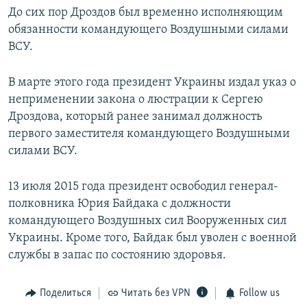
До сих пор Дроздов был временно исполняющим
ПРИСОЕДИНЯЙТЕСЬ!
ПОБЕДИТЕЛЕЙ НЕ СУДЯТ?
обязанности командующего Воздушными силами
КРЫМ.НЕПОКОРЕННЫЙ
ВСУ.
ELIFBE
В марте этого года президент Украины издал указ о
УКРАИНСКАЯ ПРОБЛЕМА КРЫМА
неприменении закона о люстрации к Сергею
Все сайты RFE/RL
Дроздова, который ранее занимал должность
первого заместителя командующего Воздушными
силами ВСУ.
13 июля 2015 года президент освободил генерал-
полковника Юрия Байдака с должности
командующего Воздушных сил Вооруженных сил
Украины. Кроме того, Байдак был уволен с военной
службы в запас по состоянию здоровья.
Поделиться
Читать без VPN
Follow us