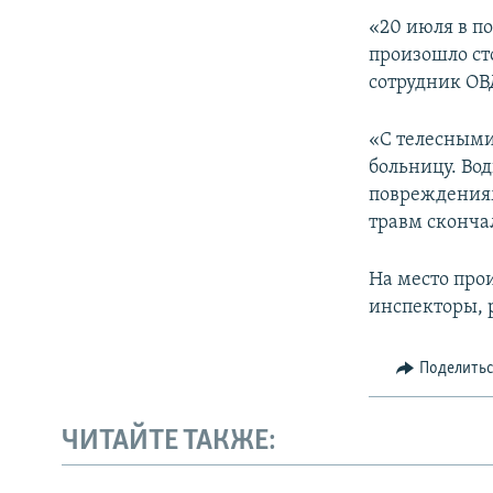
ПОБЕДИТЕЛЕЙ НЕ СУДЯТ?
«20 июля в п
КРЫМ.НЕПОКОРЕННЫЙ
произошло ст
сотрудник ОВД
ELIFBE
УКРАИНСКАЯ ПРОБЛЕМА КРЫМА
«С телесными
больницу. Во
повреждениям
травм скончал
На место про
инспекторы, 
Поделить
ЧИТАЙТЕ ТАКЖЕ: