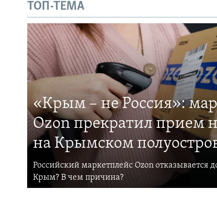
ТОП-ТЕМА
«Крым – не Россия»: ма
Ozon прекратил прием н
на Крымском полуостро
Российский маркетплейс Ozon отказывается до
Крым? В чем причина?