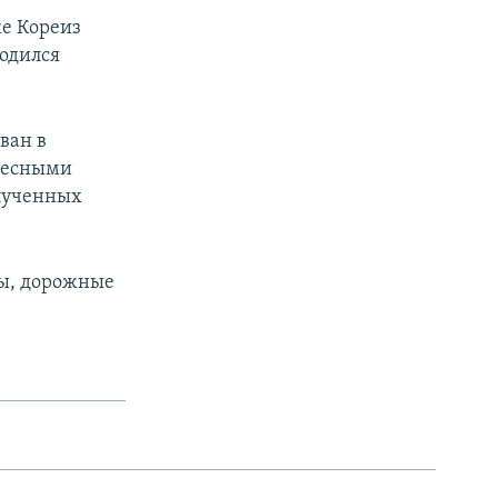
ке Кореиз
ходился
ван в
елесными
олученных
ты, дорожные