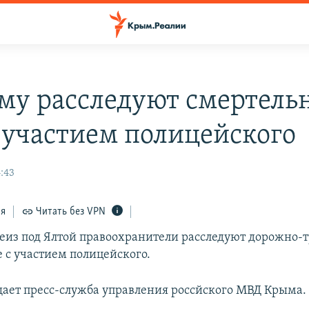
му расследуют смертель
 участием полицейского
:43
ся
Читать без VPN
реиз под Ялтой правоохранители расследуют дорожно-
 с участием полицейского.
щает пресс-служба управления россйского МВД Крыма.