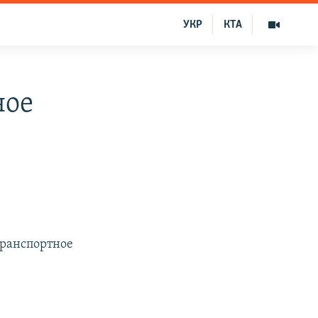
УКР
КТА
ное
транспортное