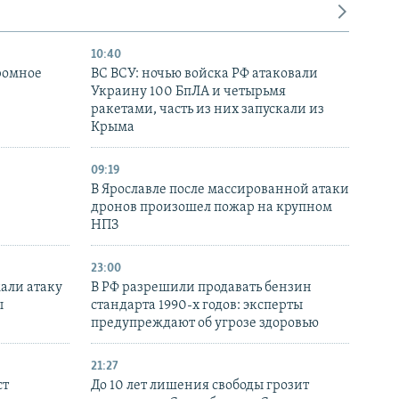
10:40
ромное
ВС ВСУ: ночью войска РФ атаковали
Украину 100 БпЛА и четырьмя
ракетами, часть из них запускали из
Крыма
09:19
В Ярославле после массированной атаки
дронов произошел пожар на крупном
НПЗ
23:00
али атаку
В РФ разрешили продавать бензин
ы
стандарта 1990-х годов: эксперты
предупреждают об угрозе здоровью
21:27
ст
До 10 лет лишения свободы грозит