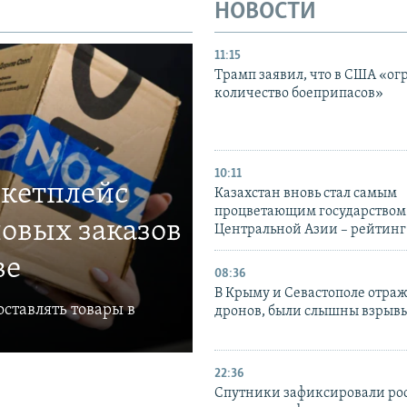
НОВОСТИ
11:15
Трамп заявил, что в США «ог
количество боеприпасов»
10:11
ркетплейс
Казахстан вновь стал самым
процветающим государством
овых заказов
Центральной Азии – рейтинг
ве
08:36
В Крыму и Севастополе отраж
ставлять товары в
дронов, были слышны взрыв
22:36
Спутники зафиксировали ро