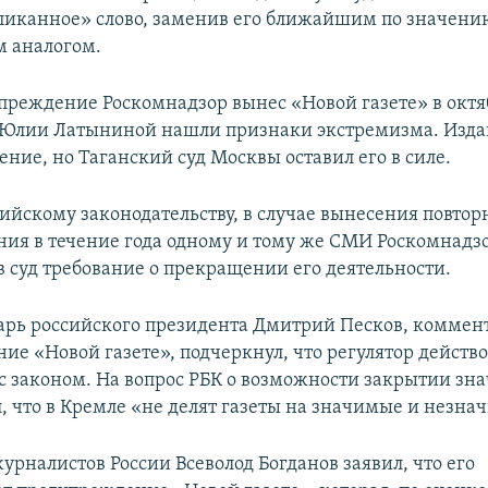
пиканное» слово, заменив его ближайшим по значени
 аналогом.
преждение Роскомнадзор вынес «Новой газете» в октяб
 Юлии Латыниной нашли признаки экстремизма. Изда
ние, но Таганский суд Москвы оставил его в силе.
сийскому законодательству, в случае вынесения повтор
ия в течение года одному и тому же СМИ Роскомнадз
в суд требование о прекращении его деятельности.
арь российского президента Дмитрий Песков, коммент
ие «Новой газете», подчеркнул, что регулятор действо
 с законом. На вопрос РБК о возможности закрытии зн
л, что в Кремле «не делят газеты на значимые и незна
урналистов России Всеволод Богданов заявил, что его