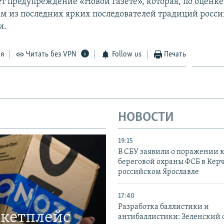
т предупреждение «Новой газете», которая, по оценке
им из последних ярких последователей традиций росс
и.
ся
Читать без VPN
Follow us
Печать
НОВОСТИ
19:15
В СБУ заявили о поражении 
береговой охраны ФСБ в Керч
российском Ярославле
17:40
Разработка баллистики и
ркетплейс
антибаллистики: Зеленский