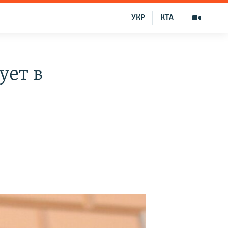
УКР
КТА
ует в