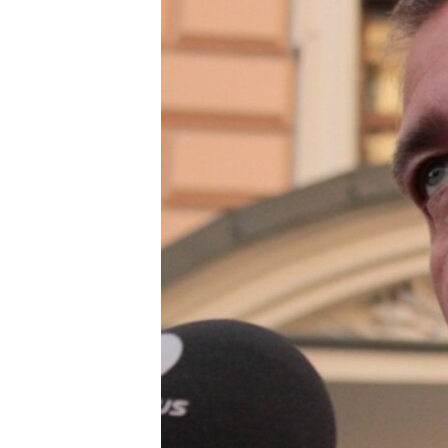
ПОБЕДИТЕЛЕЙ НЕ СУДЯТ?
КРЫМ.НЕПОКОРЕННЫЙ
ELIFBE
УКРАИНСКАЯ ПРОБЛЕМА КРЫМА