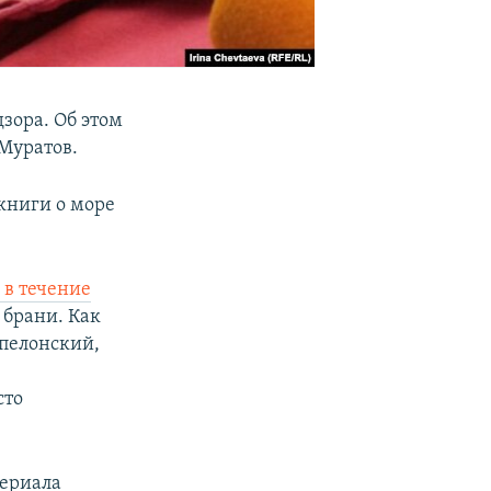
зора. Об этом
Муратов.
 книги о море
 в течение
 брани. Как
мпелонский,
сто
териала