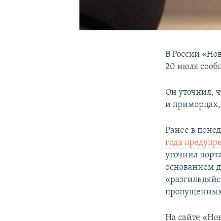
В России «Но
20 июля соо
Он уточнил, ч
и приморцах,
Ранее в понед
года предупр
уточнил порт
основанием д
«разгильдяйс
пропущенных
На сайте «Но