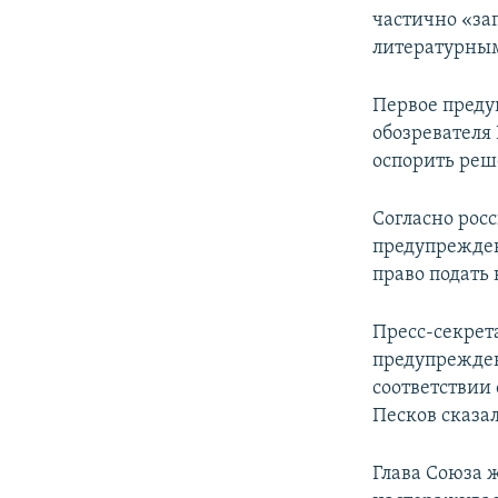
частично «за
литературным
Первое преду
обозревателя
оспорить реше
Согласно рос
предупрежден
право подать 
Пресс-секрет
предупрежден
соответствии
Песков сказа
Глава Союза ж