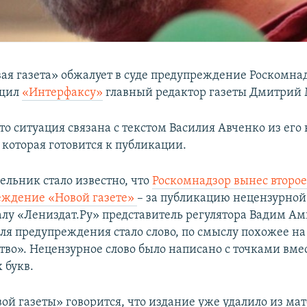
вая газета» обжалует в суде предупреждение Роскомнад
бщил
«Интерфаксу»
главный редактор газеты Дмитрий 
то ситуация связана с текстом Василия Авченко из его
 которая готовится к публикации.
ельник стало известно, что
Роскомнадзор вынес второе
еждение «Новой газете»
– за публикацию нецензурной
алу «Лениздат.Ру» представитель регулятора Вадим А
ля предупреждения стало слово, по смыслу похожее на
тво». Нецензурное слово было написано с точками вме
 букв.
вой газеты» говорится, что издание уже удалило из ма