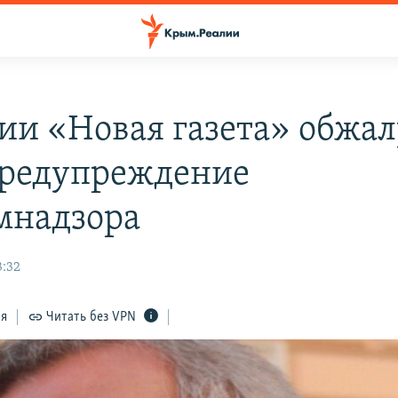
сии «Новая газета» обжал
предупреждение
мнадзора
3:32
ся
Читать без VPN