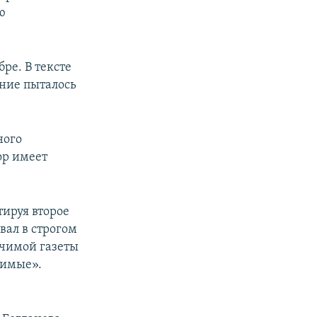
ю
ре. В тексте
ние пыталось
ного
ор имеет
ируя второе
вал в строгом
ачимой газеты
чимые».