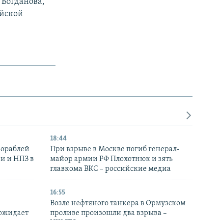
 Богданова,
ийской
18:44
кораблей
При взрыве в Москве погиб генерал-
и и НПЗ в
майор армии РФ Плохотнюк и зять
главкома ВКС – российские медиа
16:55
Возле нефтяного танкера в Ормузском
 ожидает
проливе произошли два взрыва –