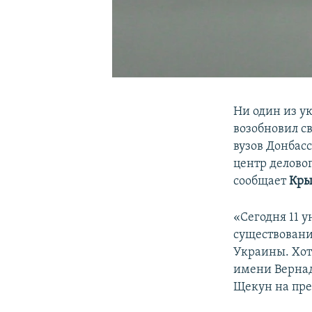
Ни один из у
возобновил с
вузов Донбас
центр делово
сообщает
Кры
«Сегодня 11 
существовани
Украины. Хот
имени Вернад
Щекун на пре