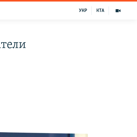
УКР
КТА
атели