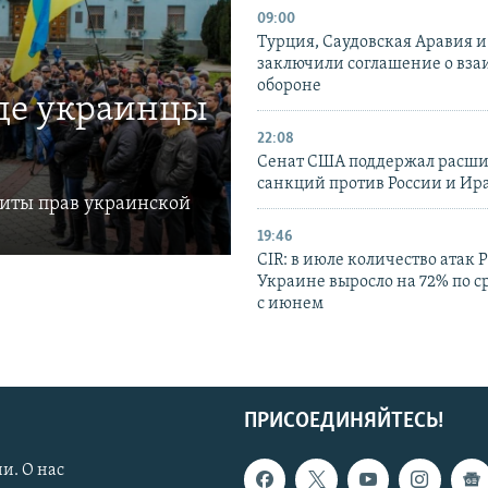
09:00
Турция, Саудовская Аравия 
заключили соглашение о вз
обороне
где украинцы
22:08
Сенат США поддержал расш
санкций против России и Ир
щиты прав украинской
19:46
CIR: в июле количество атак 
Украине выросло на 72% по 
с июнем
ПРИСОЕДИНЯЙТЕСЬ!
и. О нас