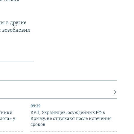
ны в другие
т возобновил
09:29
отники
КРЦ: Украинцев, осужденных РФ в
лота» у
Крыму, не отпускают после истечения
сроков