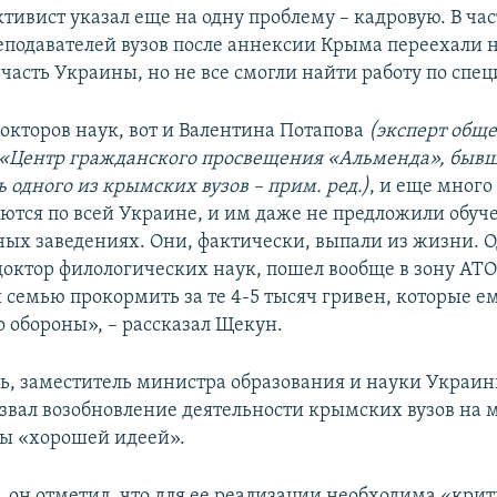
ктивист указал еще на одну проблему – кадровую. В час
еподавателей вузов после аннексии Крыма переехали 
часть Украины, но не все смогли найти работу по спец
докторов наук, вот и Валентина Потапова
(эксперт общ
 «Центр гражданского просвещения «Альменда», быв
 одного из крымских вузов – прим. ред.)
, и еще много
аются по всей Украине, и им даже не предложили обуч
ых заведениях. Они, фактически, выпали из жизни. 
доктор филологических наук, пошел вообще в зону АТО
 семью прокормить за те 4-5 тысяч гривен, которые е
 обороны», – рассказал Щекун.
дь, заместитель министра образования и науки Украин
звал возобновление деятельности крымских вузов на 
ы «хорошей идеей».
, он отметил, что для ее реализации необходима «кри