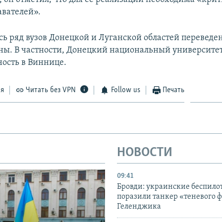
авателей».
сь ряд вузов Донецкой и Луганской областей переведе
ны. В частности, Донецкий национальный университе
ность в Виннице.
ся
Читать без VPN
Follow us
Печать
НОВОСТИ
09:41
Бровди: украинские беспил
поразили танкер «теневого ф
Геленджика