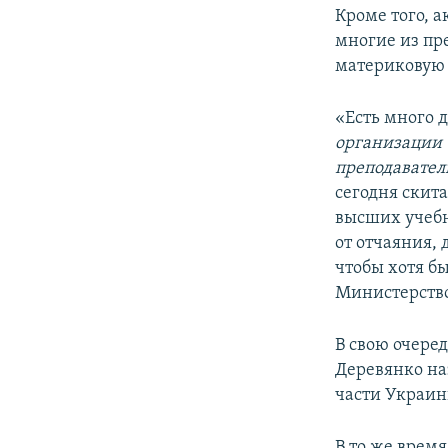
Кроме того, а
многие из пр
материковую 
«Есть много 
организации
преподаватель
сегодня скит
высших учебн
от отчаяния, 
чтобы хотя бы
Министерство
В свою очере
Деревянко на
части Украин
В то же время