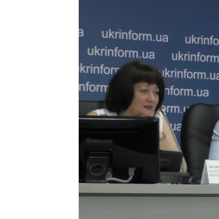
ПОБЕДИТЕЛЕЙ НЕ СУДЯТ?
КРЫМ.НЕПОКОРЕННЫЙ
ELIFBE
УКРАИНСКАЯ ПРОБЛЕМА КРЫМА