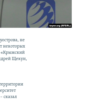
уострова, не
от некоторых
и «Крымский
ндрей Щекун,
 территории
ерситет
– сказал