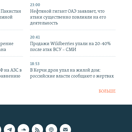
23:00
и Пакистан
Нефтяной гигант ОАЭ заявляет, что
аимной
атаки существенно повлияли на его
деятельность
20:41
ирение
Продажи Wildberries упали на 20-40%
ана
после атак ВСУ – СМИ
18:53
РФ на АЗС в
В Керчи дрон упал на жилой дом:
сравнению
российские власти сообщают о жертвах
БОЛЬШЕ