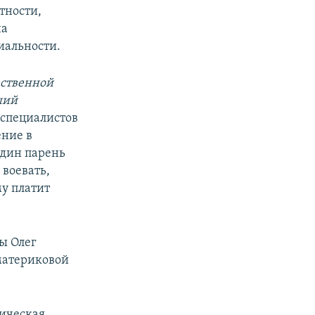
тности,
на
иальности.
ественной
ший
 специалистов
ение в
Один парень
 воевать,
му платит
ы Олег
материковой
тическая