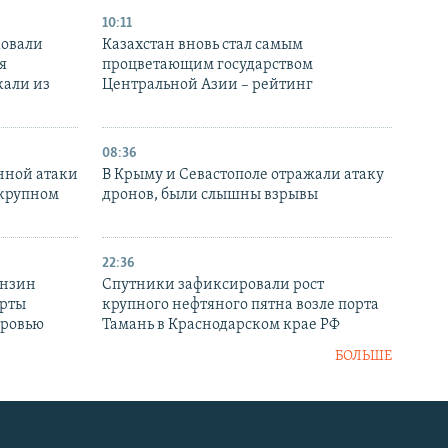
10:11
ковали
Казахстан вновь стал самым
я
процветающим государством
кали из
Центральной Азии – рейтинг
08:36
нной атаки
В Крыму и Севастополе отражали атаку
 крупном
дронов, были слышны взрывы
22:36
ензин
Спутники зафиксировали рост
ерты
крупного нефтяного пятна возле порта
оровью
Тамань в Краснодарском крае РФ
БОЛЬШЕ