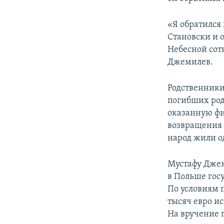
«Я обратился
Становски и 
Небесной сот
Джемилев.
Родственники
погибших род
оказанную ф
возвращения 
народ жили о
Мустафу Джем
в Польше гос
По условиям 
тысяч евро и
На вручение 