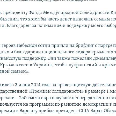
 к президенту Фонда Международной Солидарности 
объяснил, что хотел бы часть денег выделить семьям 
ни. Благодарен за понимание и поддержку моего выбор
 героев Небесной сотни пришли на брифинг с портрет
ных и благодарили национального лидера крымских т
инансовую поддержку. Они также пожелали Джемилев
Крыма в состав Украины, чтобы «украинский и крым
дной семьей».
илева 3 июня 2014 года за правозащитную деятельно
ударственной «Премией солидарности» в размере 1 ми
премии – 250 тысяч евро получает непосредственно ном
спользуется на программы по развитию демократии в с
премии в Варшаву прибыл президент США Барак Обам