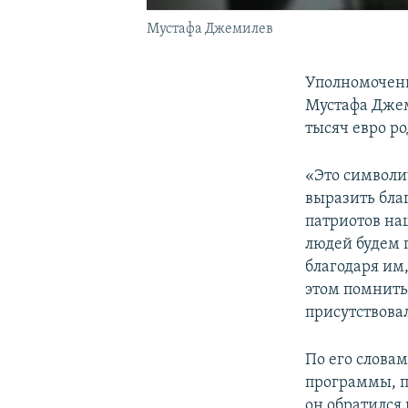
Мустафа Джемилев
Уполномоченн
Мустафа Джем
тысяч евро р
«Это символи
выразить бла
патриотов на
людей будем п
благодаря им
этом помнить 
присутствова
По его слова
программы, п
он обратился