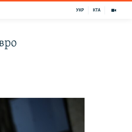
УКР
КТА
вро