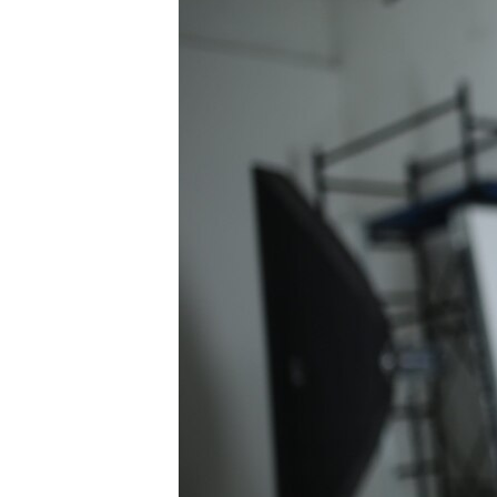
ПОБЕДИТЕЛЕЙ НЕ СУДЯТ?
КРЫМ.НЕПОКОРЕННЫЙ
ELIFBE
УКРАИНСКАЯ ПРОБЛЕМА КРЫМА