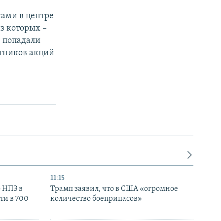
ками в центре
з которых –
е попадали
стников акций
11:15
 НПЗ в
Трамп заявил, что в США «огромное
ти в 700
количество боеприпасов»