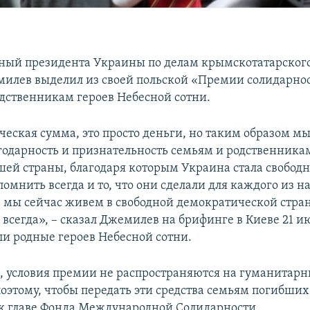
ый президента Украины по делам крымскотатарского
илев выделил из своей польской «Премии солидарно
одственникам героев Небесной сотни.
ческая сумма, это просто деньги, но таким образом мы
годарность и признательность семьям и родственник
шей страны, благодаря которым Украина стала свобод
омнить всегда и то, что они сделали для каждого из н
, мы сейчас живем в свободной демократической стран
всегда», – сказал Джемилев на брифинге в Киеве 21 ию
ли родные героев Небесной сотни.
м, условия премии не распространяются на гуманитар
оэтому, чтобы передать эти средства семьям погибши
 к главе Фонда Международной Солидарности.