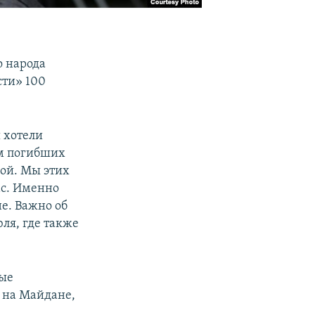
 народа
сти» 100
 хотели
ам погибших
ной. Мы этих
ас. Именно
е. Важно об
ля, где также
ные
х на Майдане,