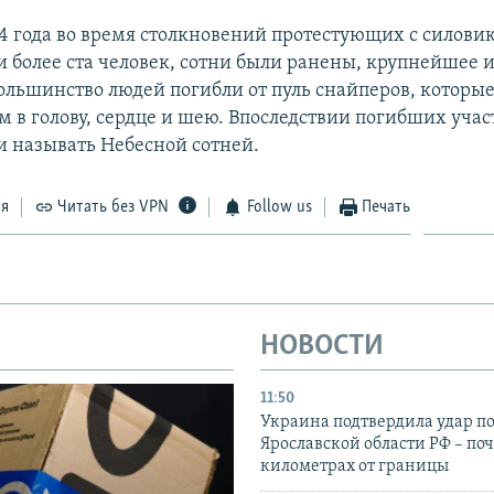
14 года во время столкновений протестующих с силови
и более ста человек, сотни были ранены, крупнейшее и
Большинство людей погибли от пуль снайперов, которы
 в голову, сердце и шею. Впоследствии погибших уча
ли называть Небесной сотней.
ся
Читать без VPN
Follow us
Печать
НОВОСТИ
11:50
Украина подтвердила удар по
Ярославской области РФ – поч
километрах от границы