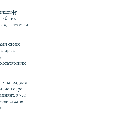
Кшиштофу
погибших
а», – отметил
ами своих
атар за
у
скотатарский
сть наградили
ллион евро.
инант, а 750
воей стране.
а.