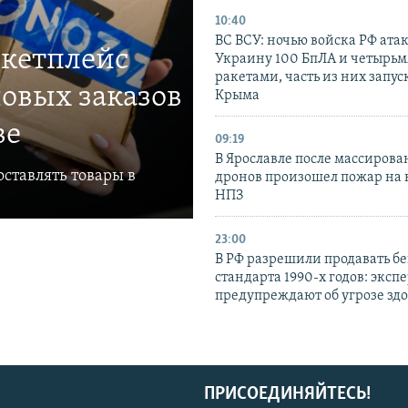
10:40
ВС ВСУ: ночью войска РФ ата
ркетплейс
Украину 100 БпЛА и четырьм
ракетами, часть из них запус
овых заказов
Крыма
ве
09:19
В Ярославле после массирова
ставлять товары в
дронов произошел пожар на
НПЗ
23:00
В РФ разрешили продавать б
стандарта 1990-х годов: эксп
предупреждают об угрозе зд
ПРИСОЕДИНЯЙТЕСЬ!