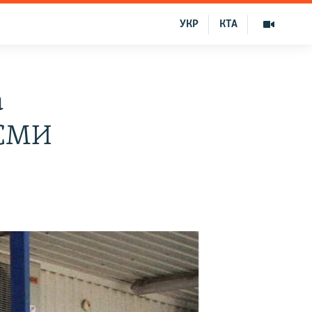
УКР
КТА
а
 СМИ