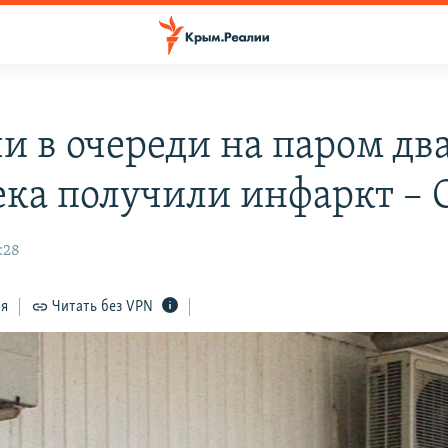
чи в очереди на паром дв
ека получили инфаркт –
:28
ся
Читать без VPN