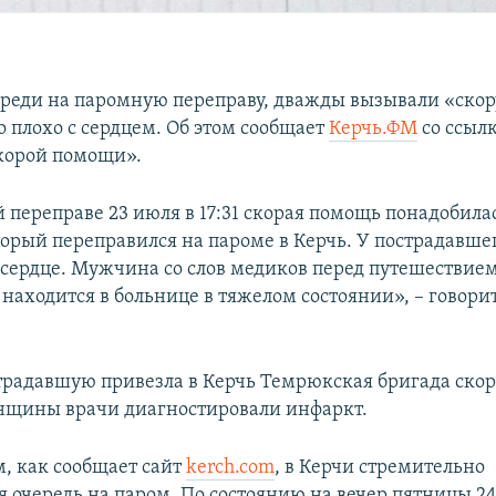
череди на паромную переправу, дважды вызывали «ско
о плохо с сердцем. Об этом сообщает
Керчь.ФМ
со ссыл
корой помощи».
 переправе 23 июля в 17:31 скорая помощь понадобила
орый переправился на пароме в Керчь. У пострадавше
 сердце. Мужчина со слов медиков перед путешествием
находится в больнице в тяжелом состоянии», – говорит
традавшую привезла в Керчь Темрюкская бригада ско
нщины врачи диагностировали инфаркт.
, как сообщает сайт
kerch.com
, в Керчи стремительно
я очередь на паром. По состоянию на вечер пятницы 2