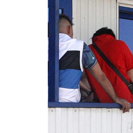
ПОБЕДИТЕЛЕЙ НЕ СУДЯТ?
КРЫМ.НЕПОКОРЕННЫЙ
ELIFBE
УКРАИНСКАЯ ПРОБЛЕМА КРЫМА