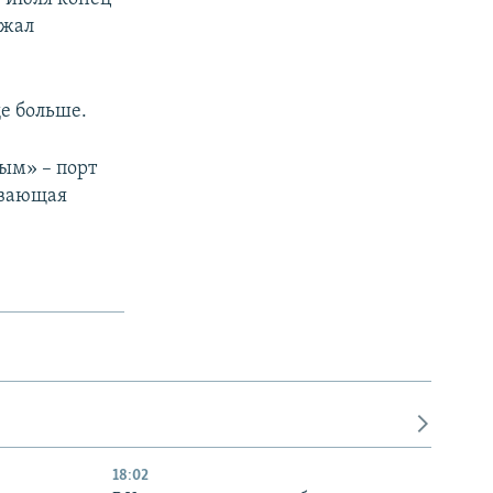
лжал
е больше.
ым» – порт
ывающая
18:02