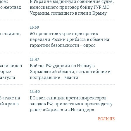
дом:
В Украине выдвинули обвинение судье,
 о жертвах
выносившего приговор бойцу ГУР МО
Украины, попавшего в плен в Крыму
16:59
н стадион,
60 процентов украинцев против
передачи России Донбасса в обмен на
гарантии безопасности – опрос
15:47
вали видео
Войска РФ ударили по Изюму в
торые
Харьковской области, есть погибшие и
 августа
пострадавшие – власти
14:40
 атаке на
ЕС ввел санкции против директоров
й кран в
заводов РФ, причастных к производству
ракет «Сармат» и «Искандер»
БОЛЬШЕ