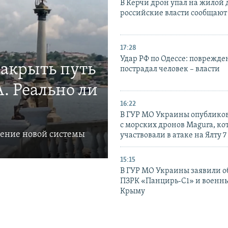
В Керчи дрон упал на жилой 
российские власти сообщают
17:28
Удар РФ по Одессе: поврежде
закрыть путь
пострадал человек – власти
. Реально ли
16:22
В ГУР МО Украины опублико
с морских дронов Magura, ко
ление новой системы
участвовали в атаке на Ялту 7
15:15
В ГУР МО Украины заявили об
ПЗРК «Панцирь-С1» и военны
Крыму