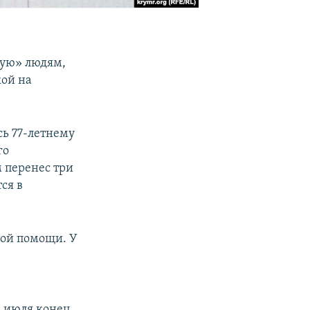
рую» людям,
кой на
сь 77-летнему
го
 перенес три
ся в
рой помощи. У
4 июля конец