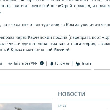
ашин заканчивался в районе «Стройгородок», и продо
я.
, на выходных отток туристов из Крыма увеличится ещ
еправа через Керченский пролив (переправа порт «Кр
фактически единственная транспортная артерия, связ
ный Крым с материковой Россией.
ся
Читать без VPN
Follow us
Печать
НОВОСТИ
18:53