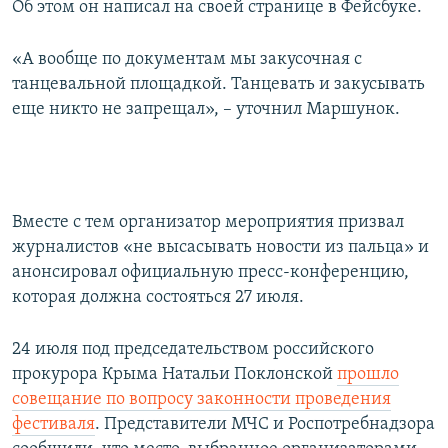
Об этом он написал на своей странице в Фейсбуке.
ПРИСОЕДИНЯЙТЕСЬ!
ПОБЕДИТЕЛЕЙ НЕ СУДЯТ?
КРЫМ.НЕПОКОРЕННЫЙ
«А вообще по документам мы закусочная с
танцевальной площадкой. Танцевать и закусывать
ELIFBE
еще никто не запрещал», – уточнил Маршунок.
УКРАИНСКАЯ ПРОБЛЕМА КРЫМА
Все сайты RFE/RL
Вместе с тем организатор мероприятия призвал
журналистов «не высасывать новости из пальца» и
анонсировал официальную пресс-конференцию,
которая должна состояться 27 июля.
24 июля под председательством российского
прокурора Крыма Натальи Поклонской
прошло
совещание по вопросу законности проведения
фестиваля
. Представители МЧС и Роспотребнадзора