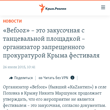
Доступность
ссылки
Вернуться
НОВОСТИ
к
НОВОСТИ
«Befooz» – это закусочная с
основному
СПЕЦПРОЕКТЫ
содержанию
танцевальной площадкой –
ВОДА
Вернутся
ГРУЗ 200
организатор запрещенного
к
ИСТОРИЯ
КАРТА ВОЕННЫХ ОБЪЕКТОВ КРЫМА
прокуратурой Крыма фестиваля
главной
ЕЩЕ
11 ЛЕТ ОККУПАЦИИ КРЫМА. 11 ИСТОРИЙ СОПРОТИВЛЕНИЯ
навигации
26 июля 2015, 10:41
Вернутся
РАДІО СВОБОДА
ИНТЕРАКТИВ
к
Поделиться
Читать без VPN
КАК ОБОЙТИ БЛОКИРОВКУ
ИНФОГРАФИКА
поиску
Организатор «Befooz» (бывший «КаZантип») в селе
ТЕЛЕПРОЕКТ КРЫМ.РЕАЛИИ
Українською
Поповка в Крыму Никита Маршунок продолжает
СОВЕТЫ ПРАВОЗАЩИТНИКОВ
утверждать, что его мероприятие не является
Qırımtatar
фестивалем – это закусочная, согласно документам.
ПРОПАВШИЕ БЕЗ ВЕСТИ