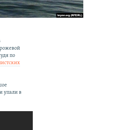
в
орожевой
судя по
листских
шое
и упали в