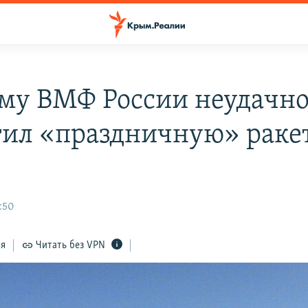
му ВМФ России неудачн
тил «праздничную» ракет
:50
ся
Читать без VPN