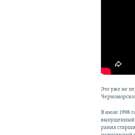
Это уже не п
Черноморског
В июле 1998 
выпущенный с
ранил старши