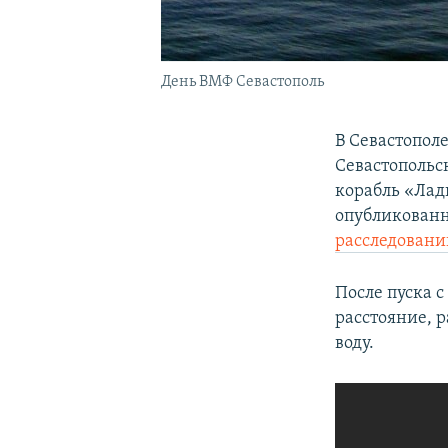
День ВМФ Севастополь
В Севастополе
Севастопольс
корабль «Ладн
опубликованн
расследовани
После пуска 
расстояние, р
воду.