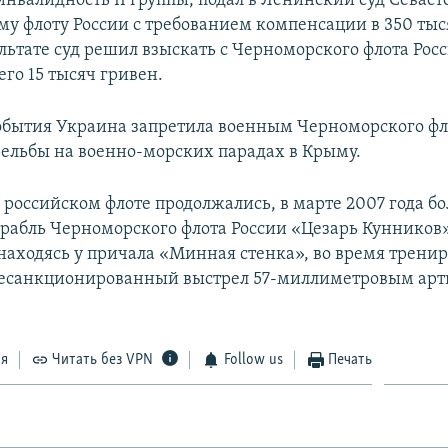
нвалидность II группы, подал в Ленинский суд Севаст
у флоту России с требованием компенсации в 350 тыс
ультате суд решил взыскать с Черноморского флота Рос
го 15 тысяч гривен.
события Украина запретила военным Черноморского фл
рельбы на военно-морских парадах в Крыму.
 российском флоте продолжались, в марте 2007 года б
рабль Черноморского флота России «Цезарь Кунников»
 находясь у причала «Минная стенка», во время трени
несанкционированный выстрел 57-миллиметровым ар
ся
Читать без VPN
Follow us
Печать