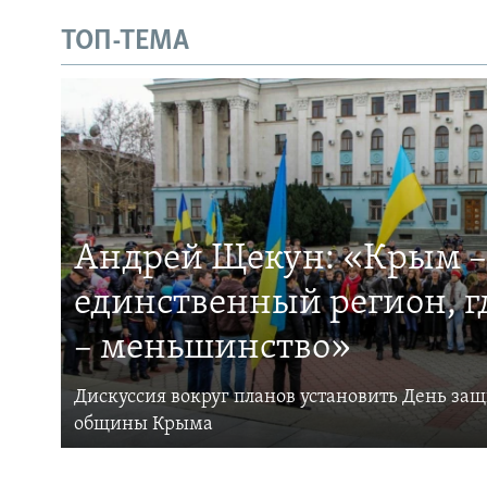
ТОП-ТЕМА
Андрей Щекун: «Крым –
единственный регион, 
– меньшинство»
Дискуссия вокруг планов установить День за
общины Крыма