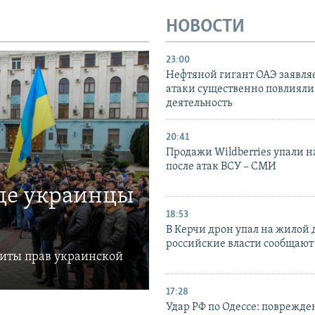
НОВОСТИ
23:00
Нефтяной гигант ОАЭ заявляе
атаки существенно повлияли 
деятельность
20:41
Продажи Wildberries упали н
после атак ВСУ – СМИ
где украинцы
18:53
В Керчи дрон упал на жилой 
российские власти сообщают
щиты прав украинской
17:28
Удар РФ по Одессе: поврежде