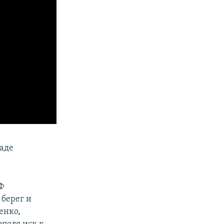
раде
Ф
 берег и
енко,