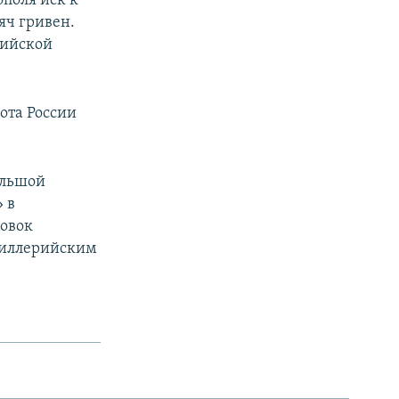
ополя иск к
яч гривен.
сийской
ота России
ольшой
 в
ровок
тиллерийским