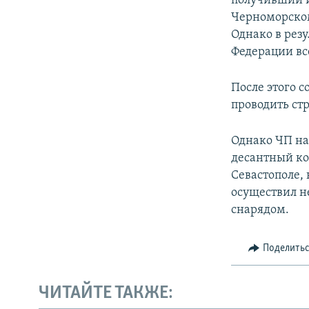
получивший и
Черноморском
Однако в рез
Федерации все
После этого 
проводить ст
Однако ЧП на
десантный ко
Севастополе,
осуществил 
снарядом.
Поделить
ЧИТАЙТЕ ТАКЖЕ: