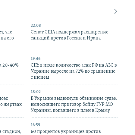
22:08
т, что
Сенат США поддержал расширение
на его
санкций против России и Ирана
19:46
а 20-40%
CIR: в июле количество атак РФ на АЗС в
Украине выросло на 72% по сравнению
с июнем
18:02
дом:
В Украине выдвинули обвинение судье,
 о жертвах
выносившего приговор бойцу ГУР МО
Украины, попавшего в плен в Крыму
16:59
н стадион,
60 процентов украинцев против