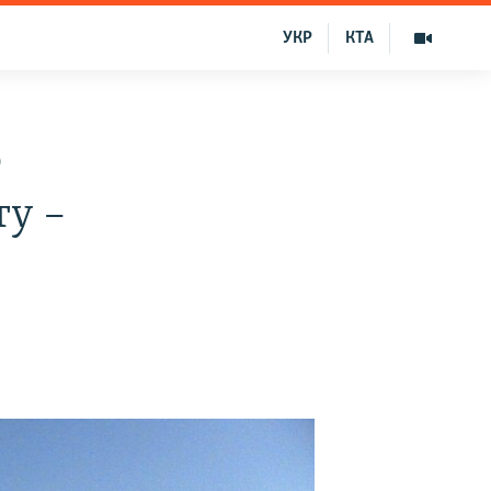
УКР
КТА
о
у –