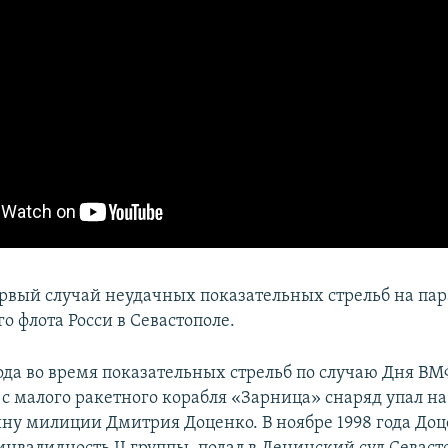
ервый случай неудачных показательных стрельб на па
о флота Росси в Севастополе.
года во время показательных стрельб по случаю Дня ВМ
 малого ракетного корабля «Зарница» снаряд упал на
ну милиции Дмитрия Доценко. В ноябре 1998 года Доц