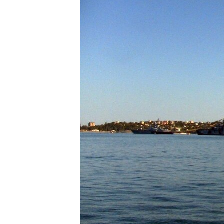
ПОБЕДИТЕЛЕЙ НЕ СУДЯТ?
КРЫМ.НЕПОКОРЕННЫЙ
ELIFBE
УКРАИНСКАЯ ПРОБЛЕМА КРЫМА