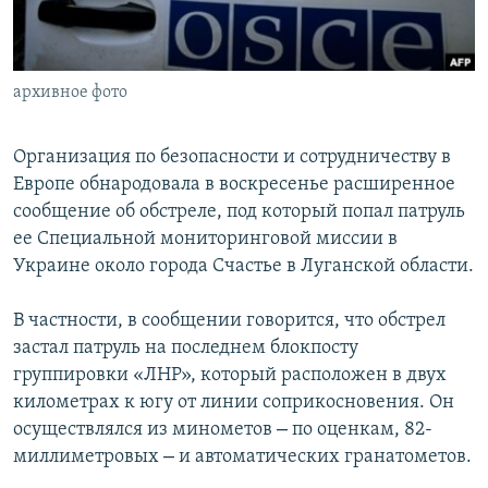
ПРИСОЕДИНЯЙТЕСЬ!
ПОБЕДИТЕЛЕЙ НЕ СУДЯТ?
КРЫМ.НЕПОКОРЕННЫЙ
архивное фото
ELIFBE
УКРАИНСКАЯ ПРОБЛЕМА КРЫМА
Организация по безопасности и сотрудничеству в
Все сайты RFE/RL
Европе обнародовала в воскресенье расширенное
сообщение об обстреле, под который попал патруль
ее Специальной мониторинговой миссии в
Украине около города Счастье в Луганской области.
В частности, в сообщении говорится, что обстрел
застал патруль на последнем блокпосту
группировки «ЛНР», который расположен в двух
километрах к югу от линии соприкосновения. Он
–
осуществлялся из минометов
по оценкам, 82-
–
миллиметровых
и автоматических гранатометов.