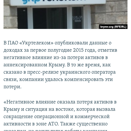
ПРИСОЕДИНЯЙТЕСЬ!
ПОБЕДИТЕЛЕЙ НЕ СУДЯТ?
КРЫМ.НЕПОКОРЕННЫЙ
ELIFBE
УКРАИНСКАЯ ПРОБЛЕМА КРЫМА
В ПАО «Укртелеком» опубликовали данные о
Все сайты RFE/RL
доходах за первое полугодие 2015 года, отметив
негативное влияние из-за потери активов в
аннексированном Крыму. В то же время, как
сказано в пресс-релизе украинского оператора
связи, компании удалось компенсировать эти
потери.
«Негативное влияние оказала потеря активов в
Крыму и ситуация на востоке, которая вызвала
сокращение операционной и коммерческой
активности в зоне АТО. Также существенно