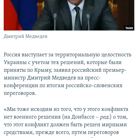
ПРИСОЕДИНЯЙТЕСЬ!
ПОБЕДИТЕЛЕЙ НЕ СУДЯТ?
КРЫМ.НЕПОКОРЕННЫЙ
ELIFBE
Дмитрий Медведев
УКРАИНСКАЯ ПРОБЛЕМА КРЫМА
Все сайты RFE/RL
Россия выступает за территориальную целостность
Украины с учетом тех решений, которые были
приняты по Крыму, заявил российский премьер-
министр Дмитрий Медведев на пресс-
конференции по итогам российско-словенских
переговоров.
«Мы тоже исходим из того, что у этого конфликта
нет военного решения (на Донбассе –
ред
.) о том,
что этот конфликт должен быть решен мирными
средствами, прежде всего, путем переговоров