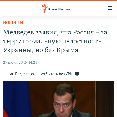
Доступность
ссылки
Вернуться
НОВОСТИ
к
НОВОСТИ
Медведев заявил, что Россия – за
основному
СПЕЦПРОЕКТЫ
содержанию
территориальную целостность
ВОДА
Вернутся
ГРУЗ 200
Украины, но без Крыма
к
ИСТОРИЯ
КАРТА ВОЕННЫХ ОБЪЕКТОВ КРЫМА
главной
27 июля 2015, 14:23
ЕЩЕ
11 ЛЕТ ОККУПАЦИИ КРЫМА. 11 ИСТОРИЙ СОПРОТИВЛЕНИЯ
навигации
Вернутся
Поделиться
Читать без VPN
РАДІО СВОБОДА
ИНТЕРАКТИВ
к
КАК ОБОЙТИ БЛОКИРОВКУ
ИНФОГРАФИКА
поиску
ТЕЛЕПРОЕКТ КРЫМ.РЕАЛИИ
Українською
СОВЕТЫ ПРАВОЗАЩИТНИКОВ
Qırımtatar
ПРОПАВШИЕ БЕЗ ВЕСТИ