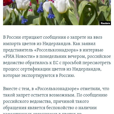
ПРИСОЕДИНЯЙТЕСЬ!
ПОБЕДИТЕЛЕЙ НЕ СУДЯТ?
КРЫМ.НЕПОКОРЕННЫЙ
ELIFBE
УКРАИНСКАЯ ПРОБЛЕМА КРЫМА
В России отрицают сообщения о запрете на ввоз
Все сайты RFE/RL
импорта цветов из Нидерландов. Как заявил
представитель «Россельхознадзора» в интервью
«РИА Новости» в понедельник вечером, российское
ведомство обратилось к ЕС с просьбой пересмотреть
процесс сертификации цветов из Нидерландов,
которые экспортируются в Россию.
Вместе с тем, в «Россельхознадзоре» отметили, что
такой запрет остается возможным. По сообщению
российского ведомства, причиной такого
обращения является беспокойство о наличии