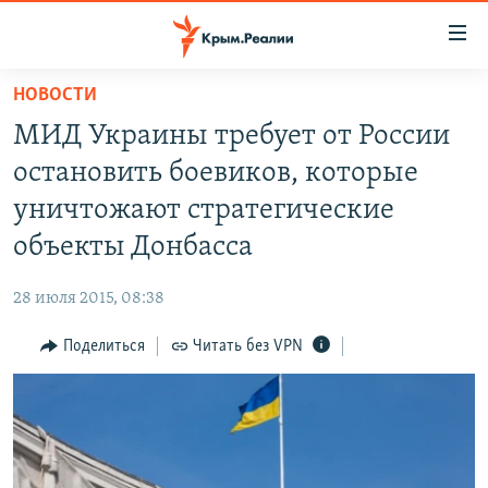
Доступность
ссылки
Вернуться
НОВОСТИ
к
НОВОСТИ
МИД Украины требует от России
основному
СПЕЦПРОЕКТЫ
содержанию
остановить боевиков, которые
ВОДА
Вернутся
ГРУЗ 200
уничтожают стратегические
к
ИСТОРИЯ
КАРТА ВОЕННЫХ ОБЪЕКТОВ КРЫМА
объекты Донбасса
главной
ЕЩЕ
11 ЛЕТ ОККУПАЦИИ КРЫМА. 11 ИСТОРИЙ СОПРОТИВЛЕНИЯ
навигации
28 июля 2015, 08:38
Вернутся
РАДІО СВОБОДА
ИНТЕРАКТИВ
к
Поделиться
Читать без VPN
КАК ОБОЙТИ БЛОКИРОВКУ
ИНФОГРАФИКА
поиску
ТЕЛЕПРОЕКТ КРЫМ.РЕАЛИИ
Українською
СОВЕТЫ ПРАВОЗАЩИТНИКОВ
Qırımtatar
ПРОПАВШИЕ БЕЗ ВЕСТИ