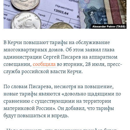
ПРИСОЕДИНЯЙТЕСЬ!
ПОБЕДИТЕЛЕЙ НЕ СУДЯТ?
КРЫМ.НЕПОКОРЕННЫЙ
ELIFBE
УКРАИНСКАЯ ПРОБЛЕМА КРЫМА
В Керчи повышают тарифы на обслуживание
Все сайты RFE/RL
многоквартирных домов. Об этом заявил глава
администрации Сергей Писарев на аппаратном
совещании,
сообщила
во вторник, 28 июля, пресс-
служба российской власти Керчи.
По словам Писарева, несмотря на повышение,
новые тарифы являются «довольно щадящими по
сравнению с существующими на территории
материковой России». Он добавил, что тарифы
будут повышаться и впредь.