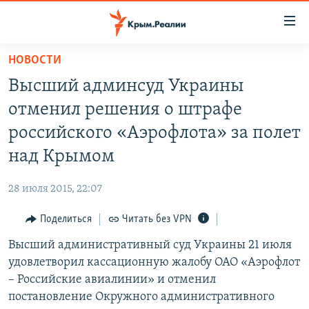
Доступность
ссылки
Вернуться
НОВОСТИ
к
НОВОСТИ
Высший админсуд Украины
основному
СПЕЦПРОЕКТЫ
содержанию
отменил решения о штрафе
ВОДА
Вернутся
ГРУЗ 200
российского «Аэрофлота» за полет
к
ИСТОРИЯ
КАРТА ВОЕННЫХ ОБЪЕКТОВ КРЫМА
над Крымом
главной
ЕЩЕ
11 ЛЕТ ОККУПАЦИИ КРЫМА. 11 ИСТОРИЙ СОПРОТИВЛЕНИЯ
навигации
28 июля 2015, 22:07
Вернутся
РАДІО СВОБОДА
ИНТЕРАКТИВ
к
Поделиться
Читать без VPN
КАК ОБОЙТИ БЛОКИРОВКУ
ИНФОГРАФИКА
поиску
Высший административный суд Украины 21 июля
ТЕЛЕПРОЕКТ КРЫМ.РЕАЛИИ
Українською
удовлетворил кассационную жалобу ОАО «Аэрофлот
СОВЕТЫ ПРАВОЗАЩИТНИКОВ
– Российские авиалинии» и отменил
Qırımtatar
постановление Окружного административного
ПРОПАВШИЕ БЕЗ ВЕСТИ