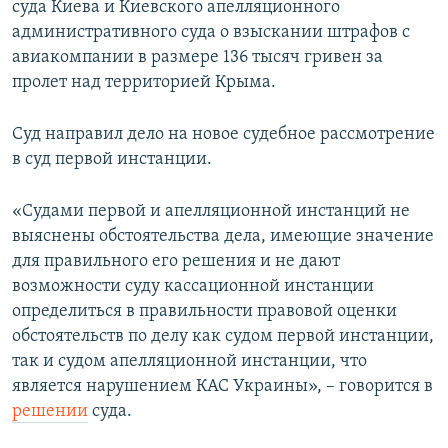
суда Киева и Киевского апелляционного
ПРИСОЕДИНЯЙТЕСЬ!
ПОБЕДИТЕЛЕЙ НЕ СУДЯТ?
административного суда о взыскании штрафов с
КРЫМ.НЕПОКОРЕННЫЙ
авиакомпании в размере 136 тысяч гривен за
пролет над территорией Крыма.
ELIFBE
УКРАИНСКАЯ ПРОБЛЕМА КРЫМА
Суд направил дело на новое судебное рассмотрение
Все сайты RFE/RL
в суд первой инстанции.
«Судами первой и апелляционной инстанций не
выяснены обстоятельства дела, имеющие значение
для правильного его решения и не дают
возможности суду кассационной инстанции
определиться в правильности правовой оценки
обстоятельств по делу как судом первой инстанции,
так и судом апелляционной инстанции, что
является нарушением КАС Украины», – говорится в
решении
суда.