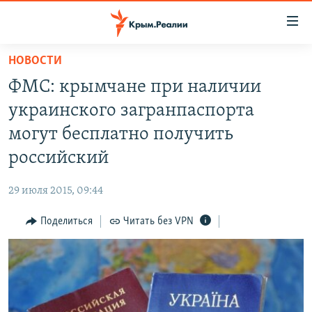
Доступность
ссылки
Вернуться
НОВОСТИ
к
НОВОСТИ
ФМС: крымчане при наличии
основному
СПЕЦПРОЕКТЫ
содержанию
украинского загранпаспорта
ВОДА
Вернутся
ГРУЗ 200
могут бесплатно получить
к
ИСТОРИЯ
КАРТА ВОЕННЫХ ОБЪЕКТОВ КРЫМА
российский
главной
ЕЩЕ
11 ЛЕТ ОККУПАЦИИ КРЫМА. 11 ИСТОРИЙ СОПРОТИВЛЕНИЯ
навигации
29 июля 2015, 09:44
Вернутся
РАДІО СВОБОДА
ИНТЕРАКТИВ
к
Поделиться
Читать без VPN
КАК ОБОЙТИ БЛОКИРОВКУ
ИНФОГРАФИКА
поиску
ТЕЛЕПРОЕКТ КРЫМ.РЕАЛИИ
Українською
СОВЕТЫ ПРАВОЗАЩИТНИКОВ
Qırımtatar
ПРОПАВШИЕ БЕЗ ВЕСТИ