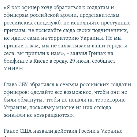
ПРИСОЕДИНЯЙТЕСЬ!
ПОБЕДИТЕЛЕЙ НЕ СУДЯТ?
«Я как офицер хочу обратиться к солдатам и
офицерам российской армии, представителям
КРЫМ.НЕПОКОРЕННЫЙ
российских спецслужб: не исполняйте преступные
ELIFBE
приказы, не посылайте сюда своих подчиненных,
не идите сами на территорию Украины. Не мы
УКРАИНСКАЯ ПРОБЛЕМА КРЫМА
пришли к вам, мы не захватываем ваши города и
Все сайты RFE/RL
села, вы пришли к нам», – заявил Грицак на
брифинге в Киеве в среду, 29 июля, сообщает
УНИАН.
Глава СБУ обратился к семьям российских солдат и
офицеров: «делайте все возможное, чтобы они не
были обмануты, чтобы не попали на территорию
Украины, поскольку многие из них отсюда
живыми не возвращаются».
Ранее США назвали действия России в Украине