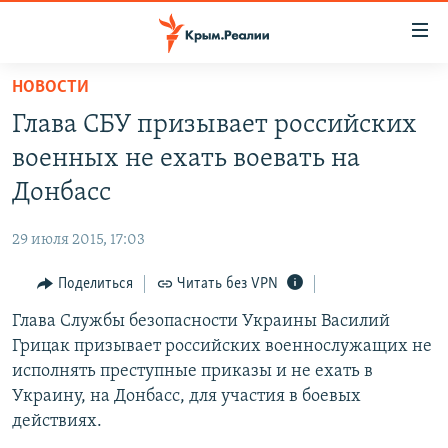
Доступность
ссылки
Вернуться
НОВОСТИ
к
НОВОСТИ
Глава СБУ призывает российских
основному
СПЕЦПРОЕКТЫ
содержанию
военных не ехать воевать на
ВОДА
Вернутся
ГРУЗ 200
Донбасс
к
ИСТОРИЯ
КАРТА ВОЕННЫХ ОБЪЕКТОВ КРЫМА
главной
29 июля 2015, 17:03
ЕЩЕ
11 ЛЕТ ОККУПАЦИИ КРЫМА. 11 ИСТОРИЙ СОПРОТИВЛЕНИЯ
навигации
Вернутся
Поделиться
Читать без VPN
РАДІО СВОБОДА
ИНТЕРАКТИВ
к
Глава Службы безопасности Украины Василий
КАК ОБОЙТИ БЛОКИРОВКУ
ИНФОГРАФИКА
поиску
Грицак призывает российских военнослужащих не
ТЕЛЕПРОЕКТ КРЫМ.РЕАЛИИ
исполнять преступные приказы и не ехать в
Українською
Украину, на Донбасс, для участия в боевых
СОВЕТЫ ПРАВОЗАЩИТНИКОВ
Qırımtatar
действиях.
ПРОПАВШИЕ БЕЗ ВЕСТИ