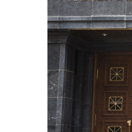
ПОБЕДИТЕЛЕЙ НЕ СУДЯТ?
КРЫМ.НЕПОКОРЕННЫЙ
ELIFBE
УКРАИНСКАЯ ПРОБЛЕМА КРЫМА