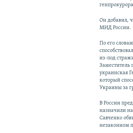
генпрокурора
Он добавил, 
МИД России.
По его словам
способствова
из-под страж
Заместитель 
украинская Г
который спос
Украины за г
В России пре
назначили на
Савченко обв
незаконном п