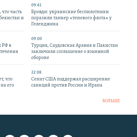
09:41
 что часть
Бровди: украинские беспилотники
збекистан и
поразили танкер «теневого флота» у
Геленджика
09:00
 РФ в
Турция, Саудовская Аравия и Пакистан
стечения
заключили соглашение о взаимной
обороне
22:08
т, что
Сенат США поддержал расширение
на его
санкций против России и Ирана
БОЛЬШЕ