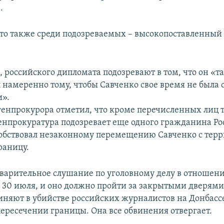
.
что также среди подозреваемых – высокопоставленны
, российского дипломата подозревают в том, что он «т
л намеренно тому, чтобы Савченко свое время не была
и».
генпрокурора отметил, что кроме перечисленных лиц 
енпрокуратура подозревает еще одного гражданина Ро
обствовал незаконному перемещению Савченко с тер
раницу.
дварительное слушание по уголовному делу в отношен
 30 июля, и оно должно пройти за закрытыми дверями.
иняют в убийстве российских журналистов на Донбасс
ересечении границы. Она все обвинения отвергает.