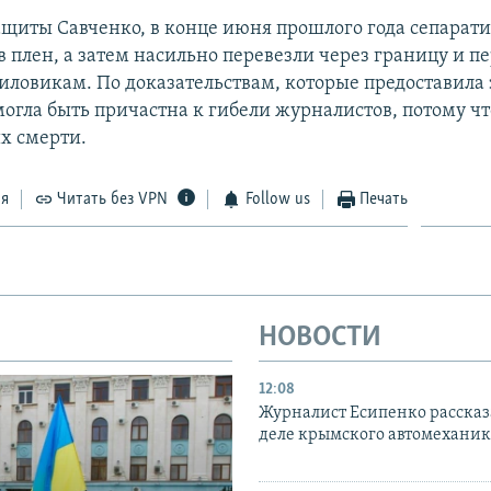
щиты Савченко, в конце июня прошлого года сепарат
в плен, а затем насильно перевезли через границу и п
иловикам. По доказательствам, которые предоставила
огла быть причастна к гибели журналистов, потому чт
их смерти.
ся
Читать без VPN
Follow us
Печать
НОВОСТИ
12:08
Журналист Есипенко рассказ
деле крымского автомехани