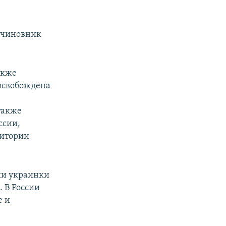
й чиновник
акже
 освобождена
также
ссии,
ритории
ии украинки
 В России
е и