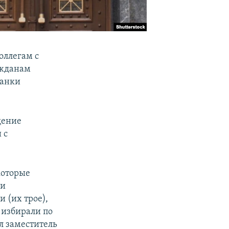
оллегам с
ажданам
данки
щение
 с
которые
 и
 (их трое),
 избирали по
л заместитель