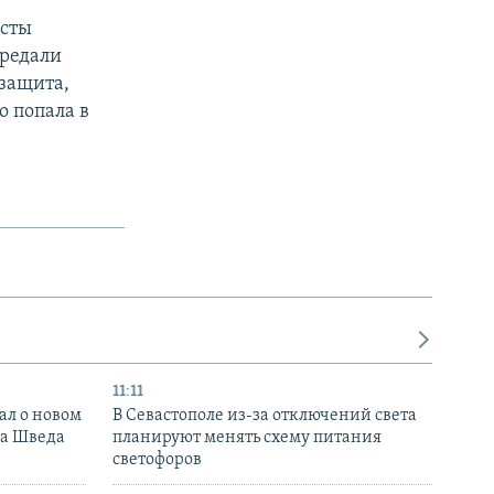
исты
ередали
 защита,
о попала в
11:11
ал о новом
В Севастополе из-за отключений света
ка Шведа
планируют менять схему питания
светофоров