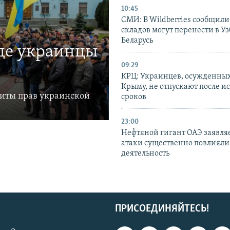
10:45
СМИ: В Wildberries сообщили,
складов могут перенести в У
Беларусь
где украинцы
09:29
КРЦ: Украинцев, осужденных
Крыму, не отпускают после и
щиты прав украинской
сроков
23:00
Нефтяной гигант ОАЭ заявляе
атаки существенно повлияли 
деятельность
ПРИСОЕДИНЯЙТЕСЬ!