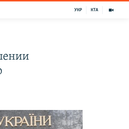
УКР
КТА
ршении
о