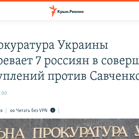
окуратура Украины
ревает 7 россиян в сове
уплений против Савченк
3:30
ся
Читать без VPN