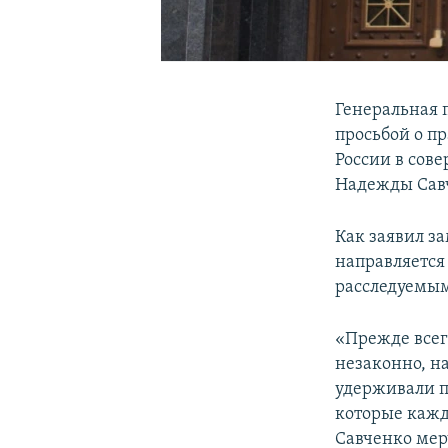
Генеральная 
просьбой о п
России в сов
Надежды Сав
Как заявил з
направляется
расследуемым
«Прежде всег
незаконно, на
удерживали п
которые кажды
Савченко мер