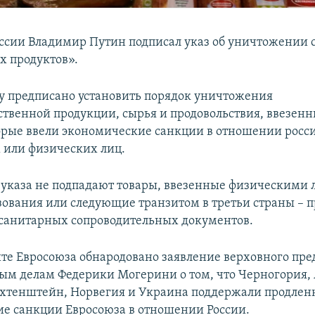
ссии Владимир Путин подписал указ об уничтожении с 
 продуктов».
у предписано установить порядок уничтожения
ственной продукции, сырья и продовольствия, ввезенн
торые ввели экономические санкции в отношении росс
или физических лиц.
 указа не подпадают товары, ввезенные физическими 
зования или следующие транзитом в третьи страны – п
санитарных сопроводительных документов.
айте Евросоюза обнародовано заявление верховного пре
ым делам Федерики Могерини о том, что Черногория,
хтенштейн, Норвегия и Украина поддержали продле
е санкции Евросоюза в отношении России.