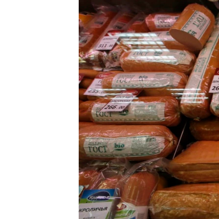
ПОБЕДИТЕЛЕЙ НЕ СУДЯТ?
КРЫМ.НЕПОКОРЕННЫЙ
ELIFBE
УКРАИНСКАЯ ПРОБЛЕМА КРЫМА