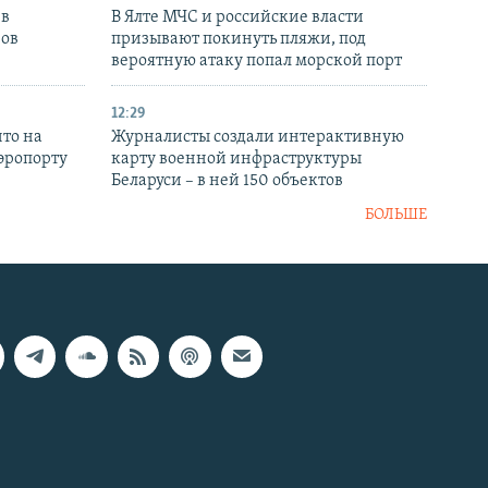
 в
В Ялте МЧС и российские власти
нов
призывают покинуть пляжи, под
вероятную атаку попал морской порт
12:29
то на
Журналисты создали интерактивную
аэропорту
карту военной инфраструктуры
Беларуси – в ней 150 объектов
БОЛЬШЕ