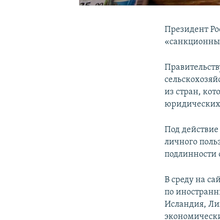
Президент Ро
«санкционных
Правительств
сельскохозяй
из стран, ко
юридических 
Под действие
личного поль
подлинности 
В среду на с
по иностранн
Исландия, Ли
экономически