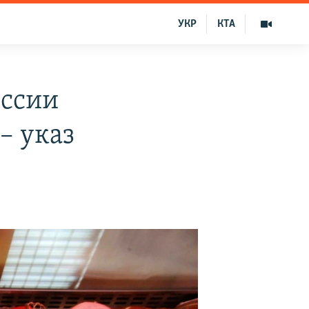
УКР
КТА
оссии
– указ