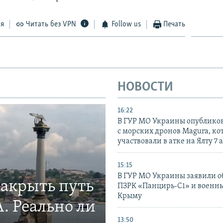
ся
Читать без VPN
Follow us
Печать
НОВОСТИ
16:22
В ГУР МО Украины опублико
с морских дронов Magura, ко
участвовали в атке на Ялту 7 
15:15
В ГУР МО Украины заявили об
закрыть путь
ПЗРК «Панцирь-С1» и военны
Крыму
. Реально ли
13:50