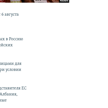
6 августа
ых в Россию
ийских
лицами для
ри условии
дставителя ЕС
 Албания,
нные