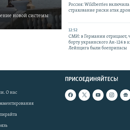
Россия: Wildberries включила
страхование риски атак дро
ление новой системы
12:52
СМИ: в Германии отрицают, ч
борту украинского Ан-124 в 
Лейпцига были боеприпасы
ПРИСОЕДИНЯЙТЕСЬ!
и. О нас
омментирования
опирайта
вязь