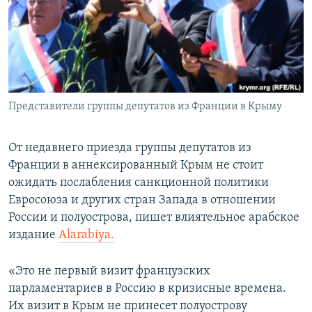
ПРИСОЕДИНЯЙТЕСЬ!
ПОБЕДИТЕЛЕЙ НЕ СУДЯТ?
КРЫМ.НЕПОКОРЕННЫЙ
ELIFBE
УКРАИНСКАЯ ПРОБЛЕМА КРЫМА
Все сайты RFE/RL
Представители группы депутатов из Франции в Крыму
От недавнего приезда группы депутатов из
Франции в аннексированный Крым не стоит
ожидать послабления санкционной политики
Евросоюза и других стран Запада в отношении
России и полуострова, пишет влиятельное арабское
издание
Alarabiya.
«Это не первый визит французских
парламентариев в Россию в кризисные времена.
Их визит в Крым не принесет полуострову