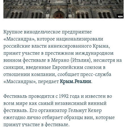
ПРИСОЕДИНЯЙТЕСЬ!
ПОБЕДИТЕЛЕЙ НЕ СУДЯТ?
КРЫМ.НЕПОКОРЕННЫЙ
ELIFBE
Крупное винодельческое предприятие
УКРАИНСКАЯ ПРОБЛЕМА КРЫМА
«Массандра», которое национализировали
Все сайты RFE/RL
российские власти аннексированного Крыма,
примет участие в престижном международном
винном фестивале в Мерано (Италия), несмотря на
санкции, введенные Европейским союзом в
отношении компании, сообщает пресс-служба
«Массандры», передает
Крым.Реалии
.
Фестиваль проводится с 1992 года и известен во
всем мире как самый независимый винный
фестиваль. Его организатор Гельмут Кехер
ежегодно лично отбирает образцы вин, которые
примут участие в фестивале.