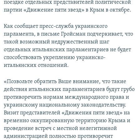
поездке отдельных представителей политической
ПРИСОЕДИНЯЙТЕСЬ!
ПОБЕДИТЕЛЕЙ НЕ СУДЯТ?
партии «Движение пяти звезд» в Крым в октябре.
КРЫМ.НЕПОКОРЕННЫЙ
Как сообщает пресс-служба украинского
ELIFBE
парламента, в письме Гройсман подчеркивает, что
УКРАИНСКАЯ ПРОБЛЕМА КРЫМА
такой возможный недружественный шаг
Все сайты RFE/RL
отдельных итальянских парламентариев не будет
способствовать укреплению украинско-
итальянских отношений.
«Позвольте обратить Ваше внимание, что такие
действия итальянских парламентариев будут грубо
противоречить нормам международного права и
украинскому национальному законодательству.
Визит представителей «Движения пяти звезд» на
временно оккупированную территорию Крыма и
проведение встреч с местной нелегитимной
администрацией полностью противоречит