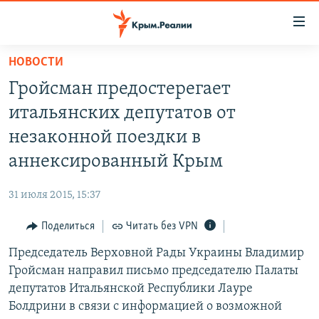
Доступность
ссылки
Вернуться
НОВОСТИ
к
НОВОСТИ
Гройсман предостерегает
основному
СПЕЦПРОЕКТЫ
содержанию
итальянских депутатов от
ВОДА
Вернутся
ГРУЗ 200
незаконной поездки в
к
ИСТОРИЯ
КАРТА ВОЕННЫХ ОБЪЕКТОВ КРЫМА
аннексированный Крым
главной
ЕЩЕ
11 ЛЕТ ОККУПАЦИИ КРЫМА. 11 ИСТОРИЙ СОПРОТИВЛЕНИЯ
навигации
31 июля 2015, 15:37
Вернутся
РАДІО СВОБОДА
ИНТЕРАКТИВ
к
Поделиться
Читать без VPN
КАК ОБОЙТИ БЛОКИРОВКУ
ИНФОГРАФИКА
поиску
Председатель Верховной Рады Украины Владимир
ТЕЛЕПРОЕКТ КРЫМ.РЕАЛИИ
Українською
Гройсман направил письмо председателю Палаты
СОВЕТЫ ПРАВОЗАЩИТНИКОВ
депутатов Итальянской Республики Лауре
Qırımtatar
Болдрини в связи с информацией о возможной
ПРОПАВШИЕ БЕЗ ВЕСТИ