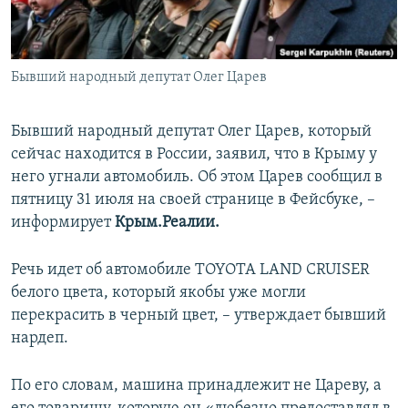
ПРИСОЕДИНЯЙТЕСЬ!
ПОБЕДИТЕЛЕЙ НЕ СУДЯТ?
КРЫМ.НЕПОКОРЕННЫЙ
Бывший народный депутат Олег Царев
ELIFBE
УКРАИНСКАЯ ПРОБЛЕМА КРЫМА
Бывший народный депутат Олег Царев, который
Все сайты RFE/RL
сейчас находится в России, заявил, что в Крыму у
него угнали автомобиль. Об этом Царев сообщил в
пятницу 31 июля на своей странице в Фейсбуке, –
информирует
Крым.Реалии.
Речь идет об автомобиле TOYOTA LAND CRUISER
белого цвета, который якобы уже могли
перекрасить в черный цвет, – утверждает бывший
нардеп.
По его словам, машина принадлежит не Цареву, а