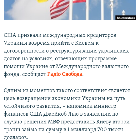
ПРИСОЕДИНЯЙТЕСЬ!
ПОБЕДИТЕЛЕЙ НЕ СУДЯТ?
КРЫМ.НЕПОКОРЕННЫЙ
ELIFBE
США призвали международных кредиторов
УКРАИНСКАЯ ПРОБЛЕМА КРЫМА
Украины вовремя прийти с Киевом к
Все сайты RFE/RL
договоренности о реструктуризации украинских
долгов на условиях, отвечающих программе
помощи Украине от Международного валютного
фонда, cообщает
Радiо Свобода
.
Одним из моментов такого соответствия является
цель возвращения экономики Украины на путь
устойчивого развития, – напомнил министр
финансов США Джейкоб Лью в заявлении по
случаю решения МВФ предоставить Киеву второй
транш займа на сумму в 1 миллиард 700 тысяч
долларов.