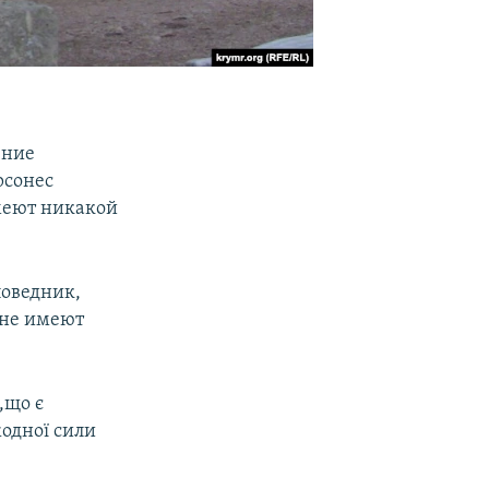
ение
рсонес
имеют никакой
поведник,
 не имеют
,що є
одної сили