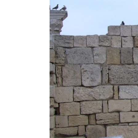
ПОБЕДИТЕЛЕЙ НЕ СУДЯТ?
КРЫМ.НЕПОКОРЕННЫЙ
ELIFBE
УКРАИНСКАЯ ПРОБЛЕМА КРЫМА