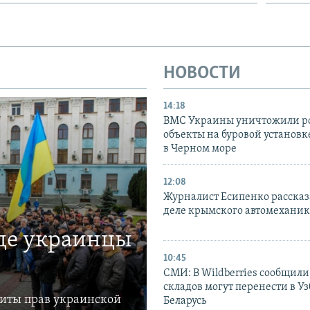
НОВОСТИ
14:18
ВМС Украины уничтожили р
объекты на буровой установ
в Черном море
12:08
Журналист Есипенко рассказ
деле крымского автомехани
где украинцы
10:45
СМИ: В Wildberries сообщили,
складов могут перенести в У
щиты прав украинской
Беларусь