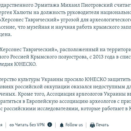
ударственного Эрмитажа Михаил Пиотровский считае
ергея Халюты на должность руководителя национальн
«Херсонес Таврический» угрозой для археологическо
асение, что музейная и научная работа крымского зап
щена.
Херсонес Таврический», расположенный на территор
го Россией Крымского полуострова, с 2013 года в спи
следия ЮНЕСКО.
ерство культуры Украины просило ЮНЕСКО защитить
ловиях российской оккупации оказался недоступным д
ченых. Кроме того, Ассоциация археологов Украины 
ратиться в Европейскую ассоциацию археологов с при
 с российскими исследователями, которые работают в 
ся
Читать без VPN
Follow us
Печать