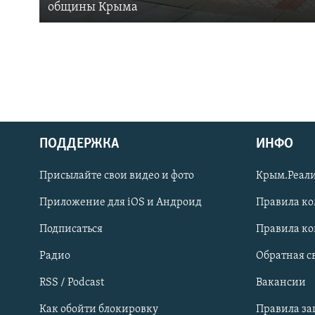
общины Крыма
ПОДДЕРЖКА
ИНФО
Українською
Присылайте свои видео и фото
Крым.Реали
Qırımtatar
Приложение для iOS и Андроид
Правила к
Подписаться
Правила к
ПРИСОЕДИНЯЙТЕСЬ!
Радио
Обратная с
RSS / Podcast
Вакансии
Как обойти блокировку
Правила з