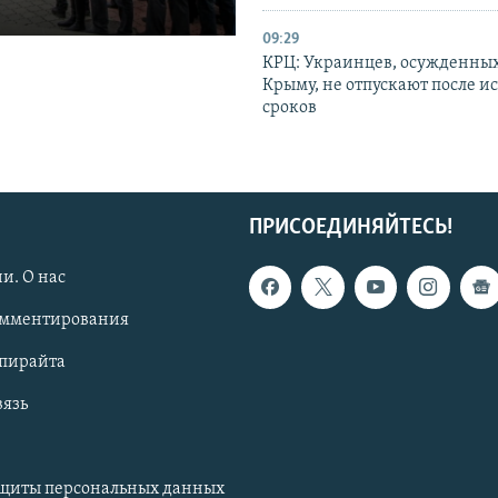
09:29
КРЦ: Украинцев, осужденных
Крыму, не отпускают после и
сроков
ПРИСОЕДИНЯЙТЕСЬ!
и. О нас
омментирования
опирайта
вязь
ащиты персональных данных