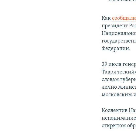
Как
сообщал
президент Ро
Национальног
государствен
Федерации.
29 июля гене
Таврический»
словам губер
лично минис
московским и
Коллектив На
непонимание 
открытом об