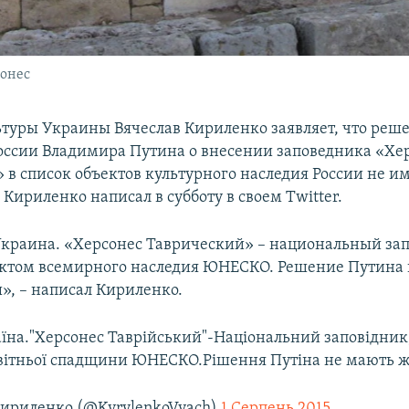
онес
туры Украины Вячеслав Кириленко заявляет, что реш
оссии Владимира Путина о внесении заповедника «Хе
 в список объектов культурного наследия России не 
 Кириленко написал в субботу в своем Twitter.
Украина. «Херсонес Таврический» – национальный за
ектом всемирного наследия ЮНЕСКО. Решение Путина
», – написал Кириленко.
їна."Херсонес Таврійський"-Національний заповідник
світньої спадщини ЮНЕСКО.Рішення Путіна не мають ж
Кириленко (@KyrylenkoVyach)
1 Серпень 2015