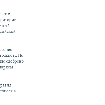
а, что
рритории
диный
ссийской
рсонес
я Халюту. По
ыло одобрено
иархом
ыразил
тополя в