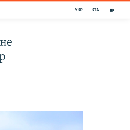
УКР
КТА
 не
р