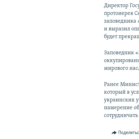
Директор Гос
протоиерея С
заповедника 
и выразил оп
будет прекра
Заповедник «
оккупированно
мирового на
Ранее Минист
который в ус
украинских у
намерение об
сотрудничать
Поделить