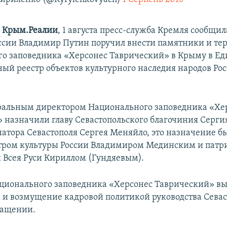
и
Крым.Реалии
, 1 августа пресс-служба Кремля сообщил
ссии Владимир Путин поручил внести памятники и те
о заповедника «Херсонес Таврический» в Крыму в Е
ный реестр объектов культурного наследия народов Ро
ральным директором Национального заповедника «Хе
 назначили главу Севастопольского благочиния Серги
натора Севастополя Сергея Меняйло, это назначение б
тром культуры России Владимиром Мединским и патр
 Всея Руси Кириллом (Гундяевым).
ционального заповедника «Херсонес Таврический» в
и возмущение кадровой политикой руководства Севас
ращении.