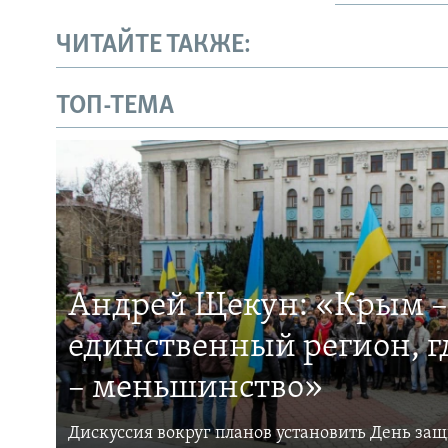
ЧИТАЙТЕ ТАКЖЕ:
ТОП-ТЕМА
Андрей Щекун: «Крым –
единственный регион, 
– меньшинство»
Дискуссия вокруг планов установить День за