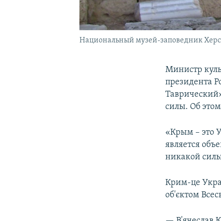
Национальный музей-заповедник Херс
Министр куль
президента Р
Таврический»
силы. Об этом
«Крым – это 
является объ
никакой силы
Крим-це Укра
об'єктом Все
— В'ячеслав 