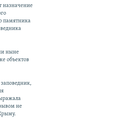
т назначение
ого
го памятника
оведника
ии ныне
ске объектов
 заповедник,
ля
выражала
зывом не
Крыму.