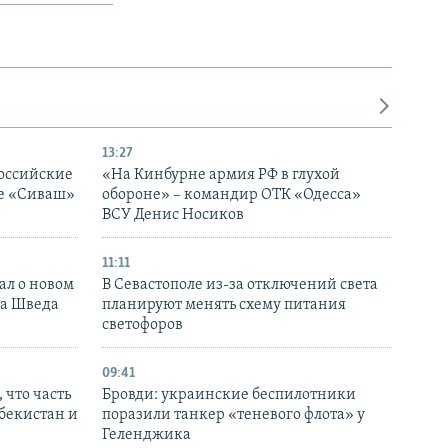
13:27
оссийские
«На Кинбурне армия РФ в глухой
ке «Сиваш»
обороне» – командир ОТК «Одесса»
ВСУ Денис Носиков
11:11
ал о новом
В Севастополе из-за отключений света
ка Шведа
планируют менять схему питания
светофоров
09:41
 что часть
Бровди: украинские беспилотники
збекистан и
поразили танкер «теневого флота» у
Геленджика