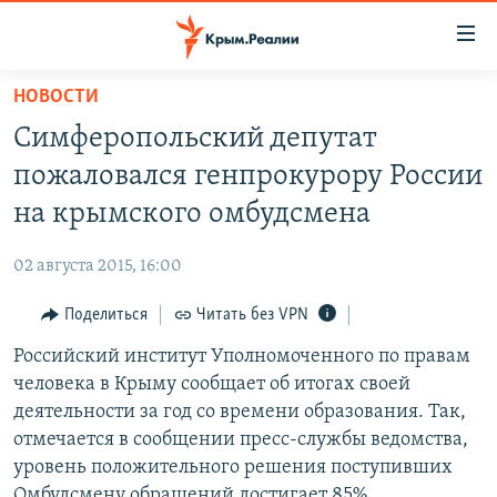
Доступность
ссылки
Вернуться
НОВОСТИ
к
НОВОСТИ
Симферопольский депутат
основному
СПЕЦПРОЕКТЫ
содержанию
пожаловался генпрокурору России
ВОДА
Вернутся
ГРУЗ 200
на крымского омбудсмена
к
ИСТОРИЯ
КАРТА ВОЕННЫХ ОБЪЕКТОВ КРЫМА
главной
02 августа 2015, 16:00
ЕЩЕ
11 ЛЕТ ОККУПАЦИИ КРЫМА. 11 ИСТОРИЙ СОПРОТИВЛЕНИЯ
навигации
Вернутся
Поделиться
Читать без VPN
РАДІО СВОБОДА
ИНТЕРАКТИВ
к
Российский институт Уполномоченного по правам
КАК ОБОЙТИ БЛОКИРОВКУ
ИНФОГРАФИКА
поиску
человека в Крыму сообщает об итогах своей
ТЕЛЕПРОЕКТ КРЫМ.РЕАЛИИ
деятельности за год со времени образования. Так,
Українською
отмечается в сообщении пресс-службы ведомства,
СОВЕТЫ ПРАВОЗАЩИТНИКОВ
Qırımtatar
уровень положительного решения поступивших
ПРОПАВШИЕ БЕЗ ВЕСТИ
Омбудсмену обращений достигает 85%.