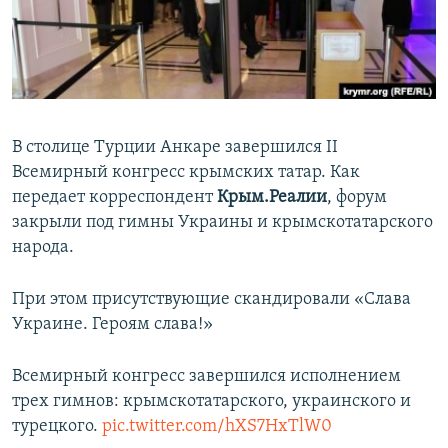
ПРИСОЕДИНЯЙТЕСЬ!
ПОБЕДИТЕЛЕЙ НЕ СУДЯТ?
КРЫМ.НЕПОКОРЕННЫЙ
ELIFBE
УКРАИНСКАЯ ПРОБЛЕМА КРЫМА
В столице Турции Анкаре завершился II
Все сайты RFE/RL
Всемирный конгресс крымских татар. Как
передает корреспондент
Крым.Реалии
, форум
закрыли под гимны Украины и крымскотатарского
народа.
При этом присутствующие скандировали «Слава
Украине. Героям слава!»
Всемирный конгресс завершился исполнением
трех гимнов: крымскотатарского, украинского и
турецкого.
pic.twitter.com/hXS7HxTlW0