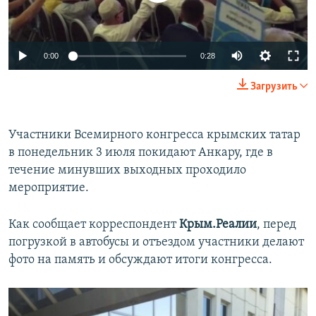
ПРИСОЕДИНЯЙТЕСЬ!
ПОБЕДИТЕЛЕЙ НЕ СУДЯТ?
КРЫМ.НЕПОКОРЕННЫЙ
0:00
0:28
ELIFBE
Загрузить
УКРАИНСКАЯ ПРОБЛЕМА КРЫМА
Все сайты RFE/RL
Участники Всемирного конгресса крымских татар
в понедельник 3 июля покидают Анкару, где в
течение минувших выходных проходило
мероприятие.
Как сообщает корреспондент
Крым.Реалии
, перед
погрузкой в автобусы и отъездом участники делают
фото на память и обсуждают итоги конгресса.