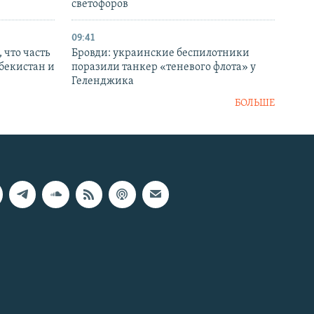
светофоров
09:41
 что часть
Бровди: украинские беспилотники
збекистан и
поразили танкер «теневого флота» у
Геленджика
БОЛЬШЕ