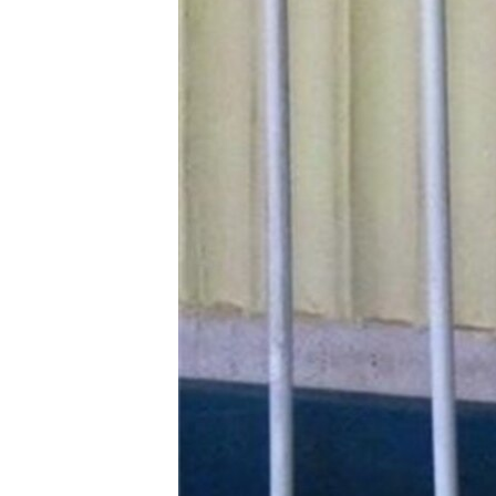
ПОБЕДИТЕЛЕЙ НЕ СУДЯТ?
КРЫМ.НЕПОКОРЕННЫЙ
ELIFBE
УКРАИНСКАЯ ПРОБЛЕМА КРЫМА