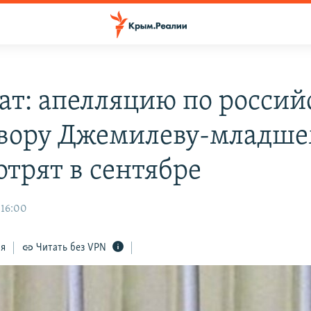
ат: апелляцию по росси
вору Джемилеву-младш
отрят в сентябре
 16:00
ся
Читать без VPN