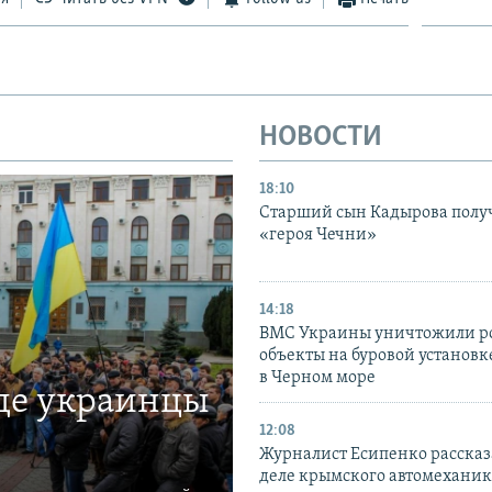
НОВОСТИ
18:10
Старший сын Кадырова полу
«героя Чечни»
14:18
ВМС Украины уничтожили р
объекты на буровой установ
в Черном море
где украинцы
12:08
Журналист Есипенко рассказ
деле крымского автомехани