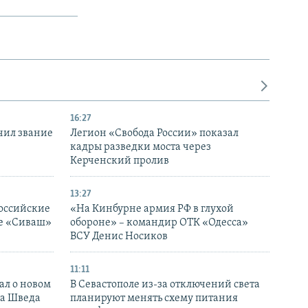
16:27
чил звание
Легион «Свобода России» показал
кадры разведки моста через
Керченский пролив
13:27
оссийские
«На Кинбурне армия РФ в глухой
ке «Сиваш»
обороне» – командир ОТК «Одесса»
ВСУ Денис Носиков
11:11
ал о новом
В Севастополе из-за отключений света
ка Шведа
планируют менять схему питания