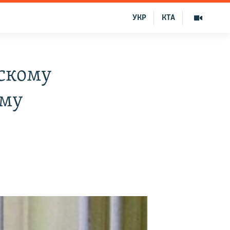
УКР
КТА
йскому
ему