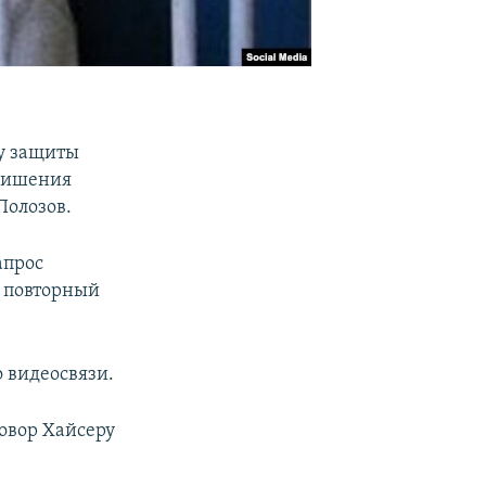
бу защиты
 лишения
Полозов.
апрос
 повторный
о видеосвязи.
овор Хайсеру