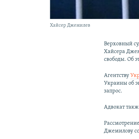
Хайсер Джемилев
Верховный су
Хайсера Джем
свободы. Об 
Агентству
Ук
Украины об э
запрос.
Адвокат также
Рассмотрение
Джемилову сос