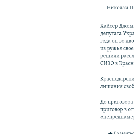
— Николай П
Хайсер Джеми
депутата Укр
года он во дв
из ружья сво
решили рассл
СИЗО в Красн
Краснодарский
лишения своб
До приговора
приговор в о
«непреднамер
Поделить