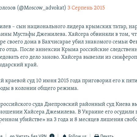
олозов (@Moscow_advokat)
3 Серпень 2015
лев – сын национального лидера крымских татар, на
аины Мустафы Джемилева. Хайсера обвиняли в том, что
оре своего дома в Бахчисарае убил знакомого семьи Ф
его отца. После аннексии Крыма российские следстве
едовать его дело заново. Хайсера вывезли из симферо
одарский край.
 краевой суд 10 июня 2015 года приговорил его к пят
оды в колонии общего режима.
 российского суда Днепровский районный суд Киева в
тношении Хайсера Джемилева. В Украине его осудили п
енном убийстве» на 3 года и 8 месяцев лишения своб
ся
Читать без VPN
Follow us
Печать