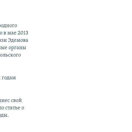
родного
 в мае 2013
евзи Эдемова
нные органы
польского
и годам
ынес свой
о статье о
оды.