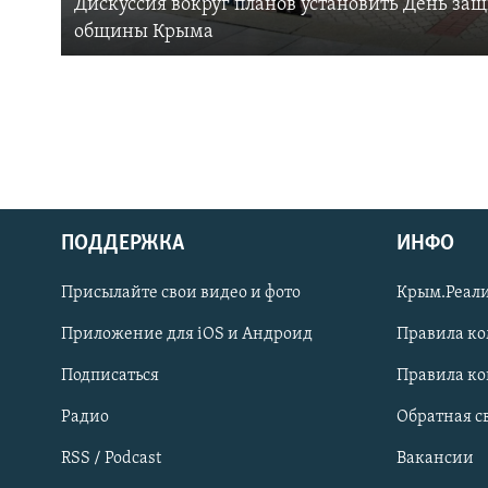
Дискуссия вокруг планов установить День за
общины Крыма
ПОДДЕРЖКА
ИНФО
Українською
Присылайте свои видео и фото
Крым.Реали
Qırımtatar
Приложение для iOS и Андроид
Правила к
Подписаться
Правила к
ПРИСОЕДИНЯЙТЕСЬ!
Радио
Обратная с
RSS / Podcast
Вакансии