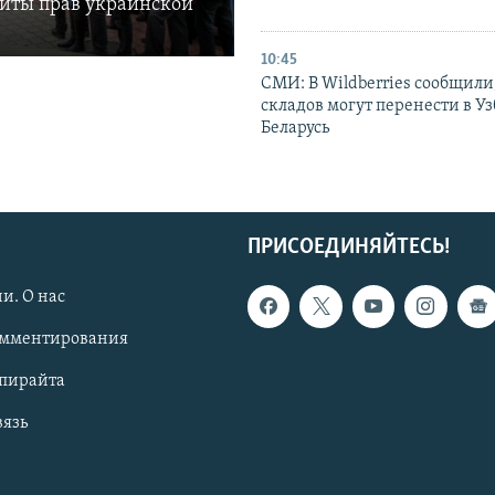
щиты прав украинской
10:45
СМИ: В Wildberries сообщили,
складов могут перенести в У
Беларусь
ПРИСОЕДИНЯЙТЕСЬ!
и. О нас
омментирования
опирайта
вязь