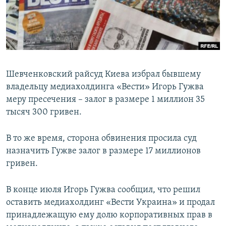
ПРИСОЕДИНЯЙТЕСЬ!
ПОБЕДИТЕЛЕЙ НЕ СУДЯТ?
КРЫМ.НЕПОКОРЕННЫЙ
ELIFBE
УКРАИНСКАЯ ПРОБЛЕМА КРЫМА
Шевченковский райсуд Киева избрал бывшему
Все сайты RFE/RL
владельцу медиахолдинга «Вести» Игорь Гужва
меру пресечения – залог в размере 1 миллион 35
тысяч 300 гривен.
В то же время, сторона обвинения просила суд
назначить Гужве залог в размере 17 миллионов
гривен.
В конце июля Игорь Гужва сообщил, что решил
оставить медиахолдинг «Вести Украина» и продал
принадлежащую ему долю корпоративных прав в