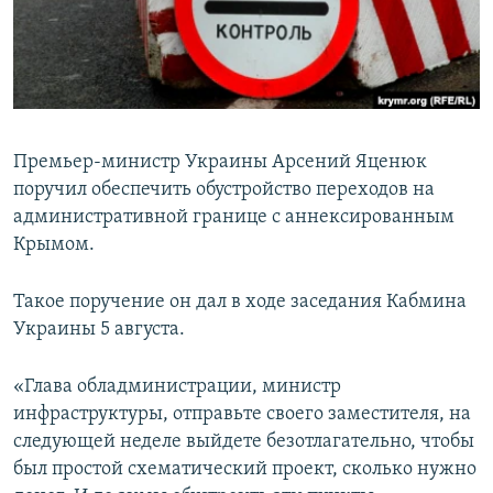
ПРИСОЕДИНЯЙТЕСЬ!
ПОБЕДИТЕЛЕЙ НЕ СУДЯТ?
КРЫМ.НЕПОКОРЕННЫЙ
ELIFBE
УКРАИНСКАЯ ПРОБЛЕМА КРЫМА
Премьер-министр Украины Арсений Яценюк
Все сайты RFE/RL
поручил обеспечить обустройство переходов на
административной границе с аннексированным
Крымом.
Такое поручение он дал в ходе заседания Кабмина
Украины 5 августа.
«Глава обладминистрации, министр
инфраструктуры, отправьте своего заместителя, на
следующей неделе выйдете безотлагательно, чтобы
был простой схематический проект, сколько нужно