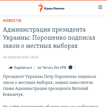
Доступность
ссылки
Вернуться
НОВОСТИ
к
НОВОСТИ
Администрация президента
основному
СПЕЦПРОЕКТЫ
содержанию
Украины: Порошенко подписал
ВОДА
Вернутся
ГРУЗ 200
закон о местных выборах
к
ИСТОРИЯ
КАРТА ВОЕННЫХ ОБЪЕКТОВ КРЫМА
главной
06 августа 2015, 14:32
ЕЩЕ
11 ЛЕТ ОККУПАЦИИ КРЫМА. 11 ИСТОРИЙ СОПРОТИВЛЕНИЯ
навигации
Вернутся
Поделиться
Читать без VPN
РАДІО СВОБОДА
ИНТЕРАКТИВ
к
Президент Украины Петр Порошенко подписал
КАК ОБОЙТИ БЛОКИРОВКУ
ИНФОГРАФИКА
поиску
закон о местных выборах, заявил заместитель
ТЕЛЕПРОЕКТ КРЫМ.РЕАЛИИ
главы Администрации президента Виталий
Українською
Ковальчук.
СОВЕТЫ ПРАВОЗАЩИТНИКОВ
Qırımtatar
ПРОПАВШИЕ БЕЗ ВЕСТИ