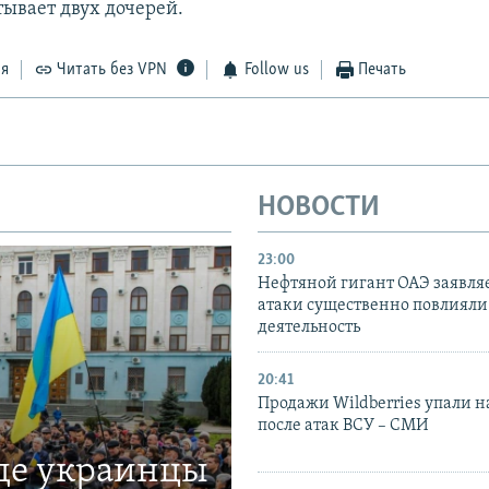
тывает двух дочерей.
ся
Читать без VPN
Follow us
Печать
НОВОСТИ
23:00
Нефтяной гигант ОАЭ заявляе
атаки существенно повлияли 
деятельность
20:41
Продажи Wildberries упали н
после атак ВСУ – СМИ
где украинцы