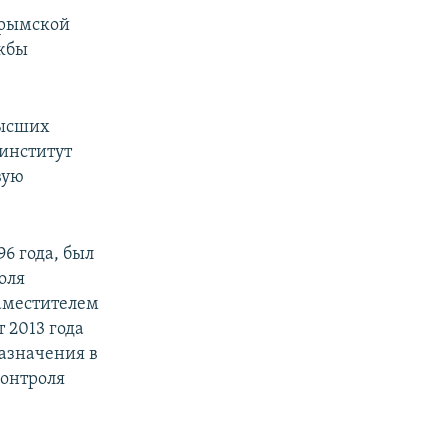
Крымской
ужбы
высших
 институт
вую
6 года, был
оля
аместителем
 2013 года
назначения в
онтроля