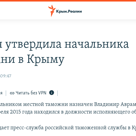
я утвердила начальника
ни в Крыму
 09:47
ся
Читать без VPN
альником местной таможни назначен Владимир Аврам
реля 2015 года находился в должности исполняющего о
щает пресс-служба российской таможенной службы в К