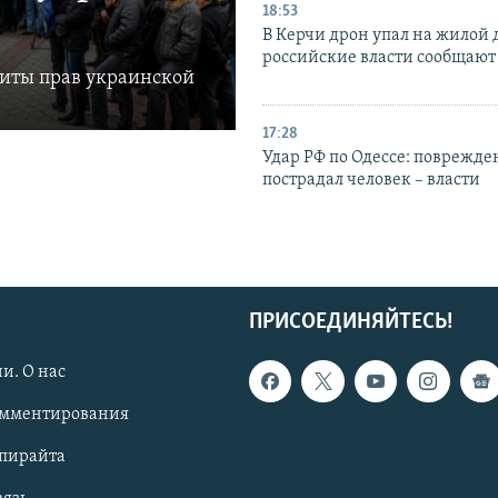
18:53
В Керчи дрон упал на жилой 
российские власти сообщают
щиты прав украинской
17:28
Удар РФ по Одессе: поврежде
пострадал человек – власти
ПРИСОЕДИНЯЙТЕСЬ!
и. О нас
омментирования
опирайта