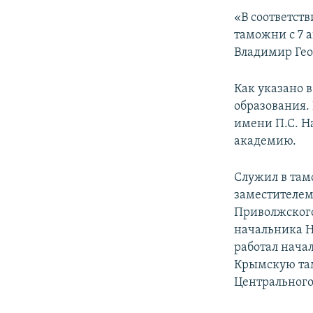
ПОБЕДИТЕЛЕЙ НЕ СУДЯТ?
«В соответст
КРЫМ.НЕПОКОРЕННЫЙ
таможни с 7 
Владимир Гео
ELIFBE
УКРАИНСКАЯ ПРОБЛЕМА КРЫМА
Как указано 
образования.
имени П.С. Н
академию.
Служил в там
заместителем
Приволжского
начальника Н
работал нача
Крымскую там
Центрального