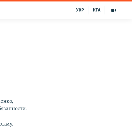
УКР
КТА
енко,
бязанности.
рыму.