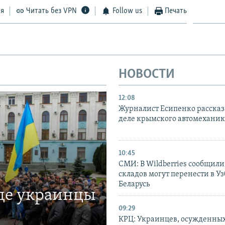
ся
Читать без VPN
Follow us
Печать
НОВОСТИ
12:08
Журналист Есипенко рассказ
деле крымского автомехани
10:45
СМИ: В Wildberries сообщили,
складов могут перенести в У
Беларусь
где украинцы
09:29
КРЦ: Украинцев, осужденных