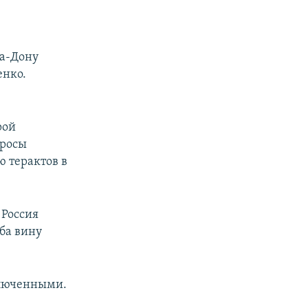
на-Дону
енко.
рой
просы
ю терактов в
 Россия
Оба вину
ключенными.