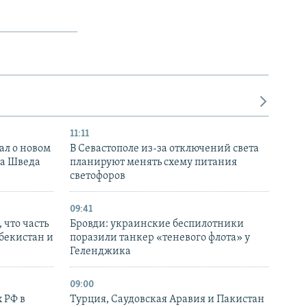
11:11
ал о новом
В Севастополе из-за отключений света
ка Шведа
планируют менять схему питания
светофоров
09:41
 что часть
Бровди: украинские беспилотники
збекистан и
поразили танкер «теневого флота» у
Геленджика
09:00
 РФ в
Турция, Саудовская Аравия и Пакистан