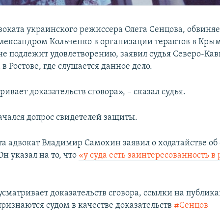
воката украинского режиссера Олега Сенцова, обвиняе
лександром Кольченко в организации терактов в Крыму
 не подлежит удовлетворению, заявил судья Северо-Кав
 в Ростове, где слушается данное дело.
ривает доказательств сговора», – сказал судья.
начался допрос свидетелей защиты.
та адвокат Владимир Самохин заявил о ходатайстве об
Он указал на то, что
«у суда есть заинтересованность в 
усматривает доказательств сговора, ссылки на публика
признаются судом в качестве доказательств
#Сенцов