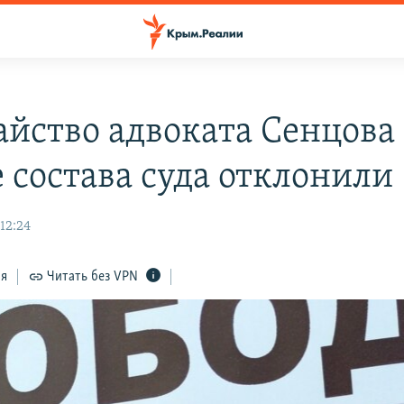
айство адвоката Сенцова
е состава суда отклонили
 12:24
ся
Читать без VPN