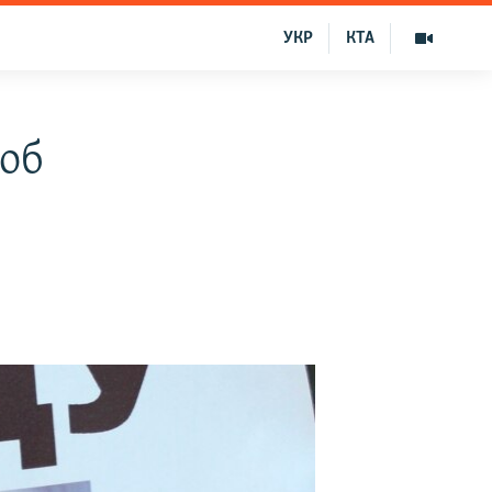
УКР
КТА
 об