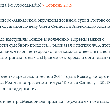
ода (@SvobodaRadio)
7 Серпень 2015
 Северо-Кавказском окружном военном суде в Ростове-
 слушания по делу Олега Сенцова и Александра Кольч
уде выступили Сенцов и Кольченко. Первый заявил о
сти судебного процесса», рассказал о пытках ФСБ, вто
явил, что он не террорист и отказался отвечать на во
ба отрицают связь с «Правым сектором» и организаци
льченко арестовали весной 2014 года в Крыму, который
. Кольченко грозит минимум 10 лет, а Сенцову – 20. 
дня их задержания.
ый центр «Мемориал» признал подсудимых политза