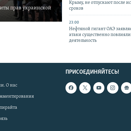
Крыму, не отпускают после и
щиты прав украинской
сроков
23:00
Нефтяной гигант ОАЭ заявляе
атаки существенно повлияли 
деятельность
ПРИСОЕДИНЯЙТЕСЬ!
и. О нас
омментирования
опирайта
вязь