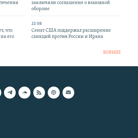
стечения
заключили соглашение о взаимной
обороне
22:08
т, что
Сенат США поддержал расширение
на его
санкций против России и Ирана
БОЛЬШЕ