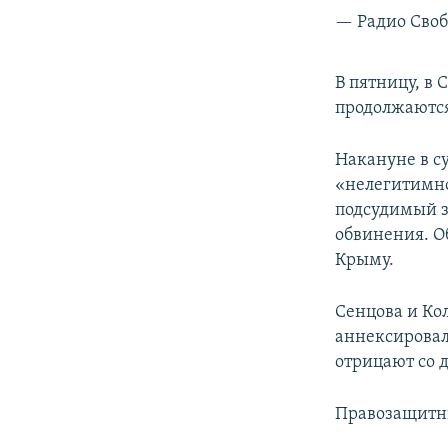
— Радио Своб
В пятницу, в
продолжаются
Накануне в с
«нелегитимно
подсудимый за
обвинения. О
Крыму.
Сенцова и Ко
аннексировала
отрицают со 
Правозащитн