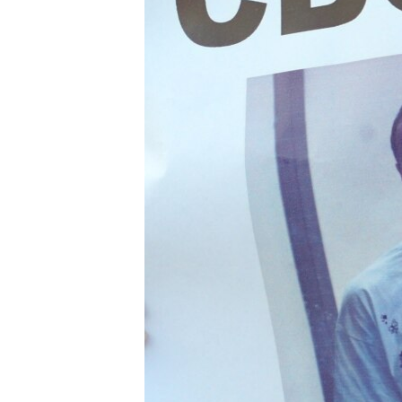
ПОБЕДИТЕЛЕЙ НЕ СУДЯТ?
КРЫМ.НЕПОКОРЕННЫЙ
ELIFBE
УКРАИНСКАЯ ПРОБЛЕМА КРЫМА