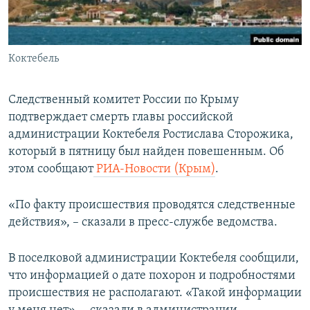
ПРИСОЕДИНЯЙТЕСЬ!
ПОБЕДИТЕЛЕЙ НЕ СУДЯТ?
КРЫМ.НЕПОКОРЕННЫЙ
Коктебель
ELIFBE
УКРАИНСКАЯ ПРОБЛЕМА КРЫМА
Следственный комитет России по Крыму
Все сайты RFE/RL
подтверждает смерть главы российской
администрации Коктебеля Ростислава Сторожика,
который в пятницу был найден повешенным. Об
этом сообщают
РИА-Новости (Крым)
.
«По факту происшествия проводятся следственные
действия», – сказали в пресс-службе ведомства.
В поселковой администрации Коктебеля сообщили,
что информацией о дате похорон и подробностями
происшествия не располагают. «Такой информации