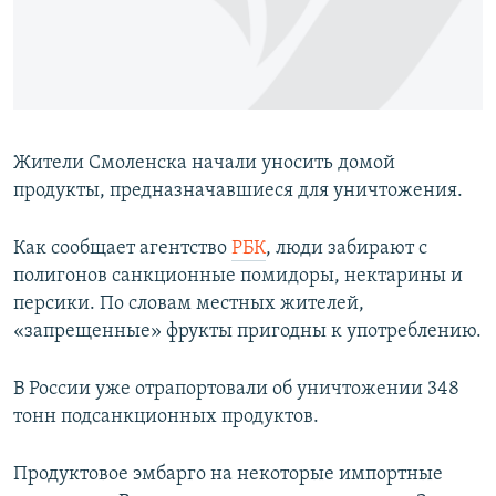
ПРИСОЕДИНЯЙТЕСЬ!
ПОБЕДИТЕЛЕЙ НЕ СУДЯТ?
КРЫМ.НЕПОКОРЕННЫЙ
ELIFBE
УКРАИНСКАЯ ПРОБЛЕМА КРЫМА
Жители Смоленска начали уносить домой
Все сайты RFE/RL
продукты, предназначавшиеся для уничтожения.
Как сообщает агентство
РБК
, люди забирают с
полигонов санкционные помидоры, нектарины и
персики. По словам местных жителей,
«запрещенные» фрукты пригодны к употреблению.
В России уже отрапортовали об уничтожении 348
тонн подсанкционных продуктов.
Продуктовое эмбарго на некоторые импортные